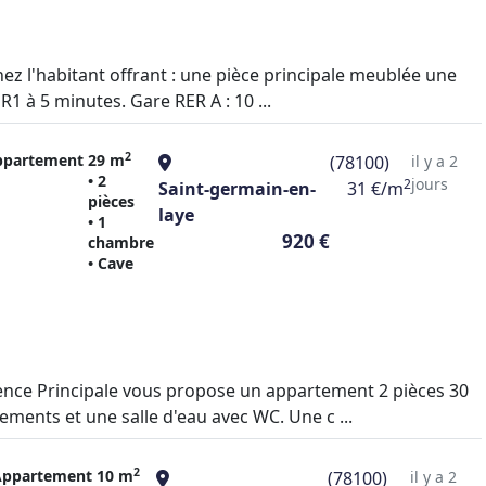
z l'habitant offrant : une pièce principale meublée une
1 à 5 minutes. Gare RER A : 10 ...
2
ppartement
29 m
(78100)
il y a 2
• 2
jours
2
Saint-germain-en-
31 €/m
pièces
laye
• 1
920 €
chambre
• Cave
ence Principale vous propose un appartement 2 pièces 30
ents et une salle d'eau avec WC. Une c ...
2
Appartement
10 m
(78100)
il y a 2