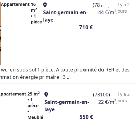
Appartement
16
(78100)
il y a 2
2
m
jours
2
Saint-germain-en-
44 €/m
• 1
laye
pièce
710 €
wc, en sous sol 1 pièce. A toute proximité du RER et des
mation énergie primaire : 3 ...
2
Appartement
25 m
(78100)
il y a 2
• 1
jours
2
Saint-germain-en-
22 €/m
pièce
laye
•
550 €
Meublé