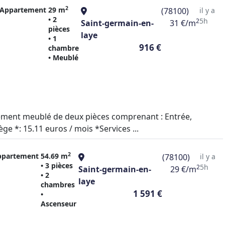
2
Appartement
29 m
(78100)
il y a
• 2
5h
2
Saint-germain-en-
31 €/m
pièces
laye
• 1
916 €
chambre
• Meublé
rtement meublé de deux pièces comprenant : Entrée,
ge *: 15.11 euros / mois *Services ...
2
ppartement
54.69 m
(78100)
il y a
• 3 pièces
5h
2
Saint-germain-en-
29 €/m
• 2
laye
chambres
1 591 €
•
Ascenseur