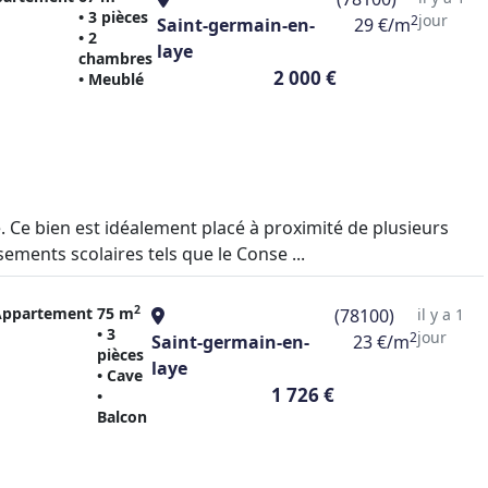
• 3 pièces
jour
2
Saint-germain-en-
29 €/m
• 2
laye
chambres
2 000 €
• Meublé
. Ce bien est idéalement placé à proximité de plusieurs
ments scolaires tels que le Conse ...
2
Appartement
75 m
(78100)
il y a 1
• 3
jour
2
Saint-germain-en-
23 €/m
pièces
laye
• Cave
1 726 €
•
Balcon