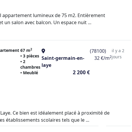
 bel appartement lumineux de 75 m2. Entièrement
t un salon avec balcon. Un espace nuit ...
2
artement
67 m
(78100)
il y a 2
• 3 pièces
jours
2
Saint-germain-en-
32 €/m
• 2
laye
chambres
2 200 €
• Meublé
Laye. Ce bien est idéalement placé à proximité de
établissements scolaires tels que le ...