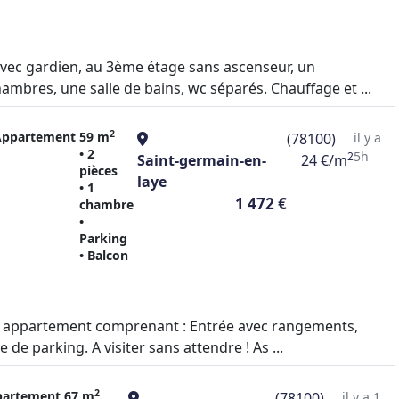
vec gardien, au 3ème étage sans ascenseur, un
bres, une salle de bains, wc séparés. Chauffage et ...
2
Appartement
59 m
(78100)
il y a
• 2
5h
2
Saint-germain-en-
24 €/m
pièces
laye
• 1
1 472 €
chambre
•
Parking
• Balcon
un appartement comprenant : Entrée avec rangements,
e parking. A visiter sans attendre ! As ...
2
partement
67 m
(78100)
il y a 1