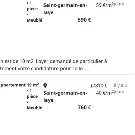
• 1
jours
2
Saint-germain-en-
59 €/m
pièce
laye
•
590 €
Meublé
on est de 10 m2. Loyer demandé de particulier à
ctement votre candidature pour ce lo ...
2
Appartement
19 m
(78100)
il y a 2
• 1
jours
2
Saint-germain-en-
40 €/m
pièce
laye
•
760 €
Meublé