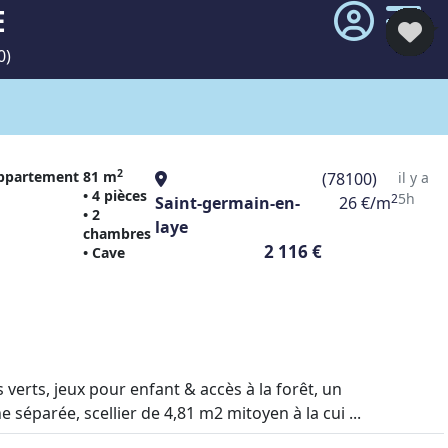
E
0)
2
ppartement
81 m
(78100)
il y a
• 4 pièces
5h
2
Saint-germain-en-
26 €/m
• 2
laye
chambres
2 116 €
• Cave
erts, jeux pour enfant & accès à la forêt, un
éparée, scellier de 4,81 m2 mitoyen à la cui ...