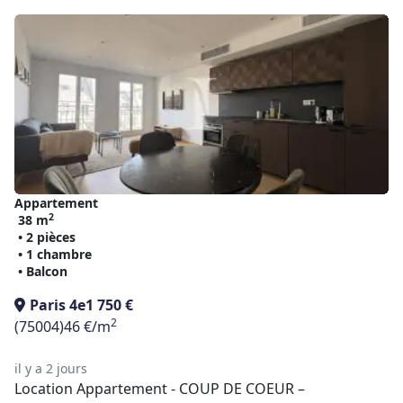
Appartement
2
38 m
• 2 pièces
• 1 chambre
• Balcon
Paris 4e
1 750 €
2
(75004)
46 €/m
il y a 2 jours
Location Appartement - COUP DE COEUR –