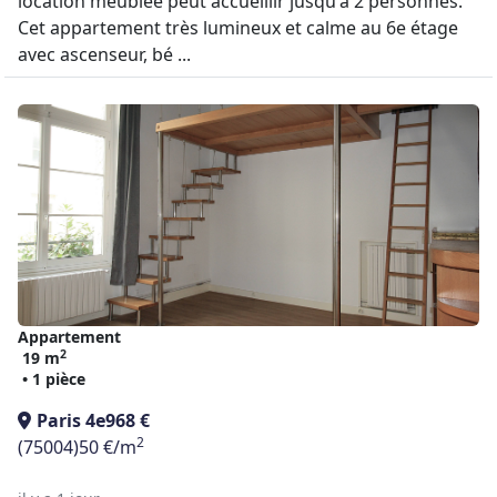
location meublée peut accueillir jusqu'à 2 personnes.
Cet appartement très lumineux et calme au 6e étage
avec ascenseur, bé ...
Appartement
2
19 m
• 1 pièce
Paris 4e
968 €
2
(75004)
50 €/m