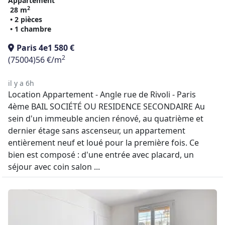
Appartement
2
28 m
• 2 pièces
• 1 chambre
Paris 4e
1 580 €
2
(75004)
56 €/m
il y a 6h
Location Appartement - Angle rue de Rivoli - Paris
4ème BAIL SOCIÉTÉ OU RESIDENCE SECONDAIRE Au
sein d'un immeuble ancien rénové, au quatrième et
dernier étage sans ascenseur, un appartement
entièrement neuf et loué pour la première fois. Ce
bien est composé : d'une entrée avec placard, un
séjour avec coin salon ...