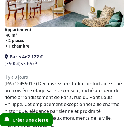
Appartement
2
40 m
• 2 pièces
• 1 chambre
Paris 4e
2 122 €
2
(75004)
53 €/m
il y a 3 jours
(PAR1245501P) Découvrez un studio confortable situé
au troisième étage sans ascenseur, niché au cœur du
4ème arrondissement de Paris, rue du Pont Louis
Philippe. Cet emplacement exceptionnel allie charme
historique, élégance parisienne et proximité
immédiate des plus beaux monuments de la ville.
Créer une alerte
Parfait pour accueilli ...