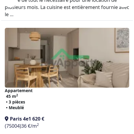
équipé de tout le nécessaire pour une location de
plusieurs mois. La cuisine est entièrement fournie avec
le ...
Appartement
2
45 m
• 3 pièces
• Meublé
Paris 4e
1 620 €
2
(75004)
36 €/m