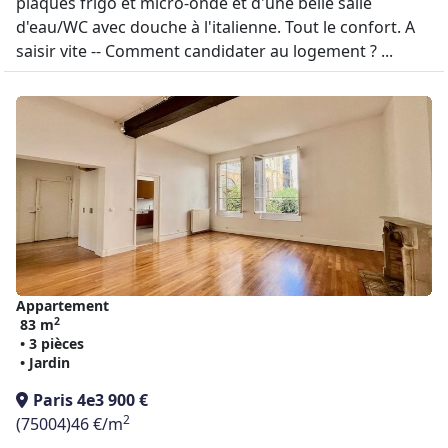
plaques frigo et micro-onde et d'une belle salle
d'eau/WC avec douche à l'italienne. Tout le confort. A
saisir vite -- Comment candidater au logement ? ...
Appartement
2
83 m
• 3 pièces
• Jardin
Paris 4e
3 900 €
2
(75004)
46 €/m