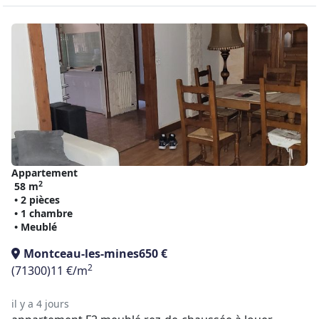
Appartement
2
58 m
• 2 pièces
• 1 chambre
• Meublé
Montceau-les-mines
650 €
2
(71300)
11 €/m
il y a 4 jours