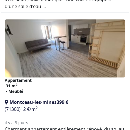
d'une salle d'eau ...
Appartement
2
31 m
• Meublé
Montceau-les-mines
399 €
2
(71300)
12 €/m
il y a 3 jours
Charmant appartement entièrement rénové, du sol au