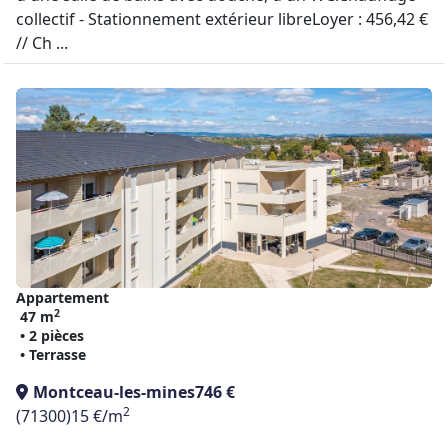
collectif - Stationnement extérieur libreLoyer : 456,42 €
// Ch ...
Appartement
2
47 m
• 2 pièces
• Terrasse
Montceau-les-mines
746 €
2
(71300)
15 €/m