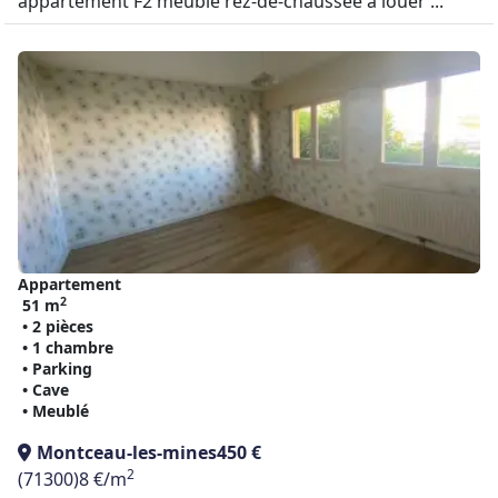
appartement F2 meublé rez-de-chaussée à louer ...
Appartement
2
51 m
• 2 pièces
• 1 chambre
• Parking
• Cave
• Meublé
Montceau-les-mines
450 €
2
(71300)
8 €/m