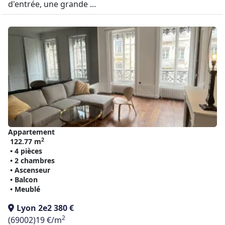
d'entrée, une grande ...
Appartement
2
122.77 m
• 4 pièces
• 2 chambres
• Ascenseur
• Balcon
• Meublé
Lyon 2e
2 380 €
2
(69002)
19 €/m