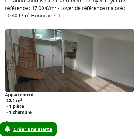
Location soumise à encadrement de loyer. Loyer de
référence : 17.00 €/m² - Loyer de référence majoré :
20.40 €/m² Honoraires Loi ...
Appartement
2
22.1 m
• 1 pièce
• 1 chambre
Lyon 2e
550 €
Créer une alerte
2
(69002)
24 €/m