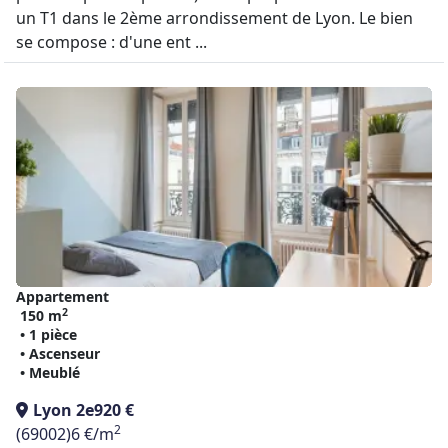
un T1 dans le 2ème arrondissement de Lyon. Le bien
se compose : d'une ent ...
Appartement
2
150 m
• 1 pièce
• Ascenseur
• Meublé
Lyon 2e
920 €
2
(69002)
6 €/m