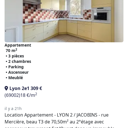
Appartement
2
70 m
• 3 pièces
• 2 chambres
• Parking
• Ascenseur
• Meublé
Lyon 2e
1 309 €
2
(69002)
18 €/m
il y a 21h
Location Appartement - LYON 2 / JACOBINS - rue
Mercière, beau T3 de 70,50m² au 2°étage avec