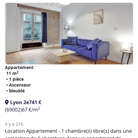
Appartement
2
11 m
• 1 pièce
• Ascenseur
• Meublé
Lyon 2e
741 €
2
(69002)
67 €/m
il y a 21h
Location Appartement - 1 chambre(s) libre(s) dans une