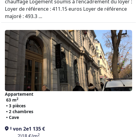
chauffage Logement soumis à l'encadrement du loyer :
Loyer de référence : 411.15 euros Loyer de référence
majoré : 493.3 ...
Appartement
2
63 m
• 3 pièces
• 2 chambres
• Cave
Lyon 2e
1 135 €
2
(69002)
18 €/m