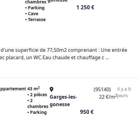
chambres
1 250 €
• Parking
• Cave
• Terrasse
 d'une superficie de 77,50m2 comprenant : Une entrée
c placard, un WC.Eau chaude et chauffage c ...
2
ppartement
43 m
(95140)
il y a 9
• 2 pièces
jours
2
Garges-les-
22 €/m
• 2
gonesse
chambres
950 €
• Parking