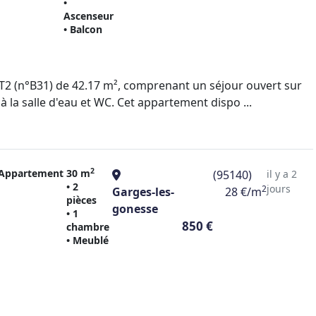
•
Ascenseur
• Balcon
 (n°B31) de 42.17 m², comprenant un séjour ouvert sur
 la salle d'eau et WC. Cet appartement dispo ...
2
Appartement
30 m
(95140)
il y a 2
• 2
jours
2
Garges-les-
28 €/m
pièces
gonesse
• 1
850 €
chambre
• Meublé