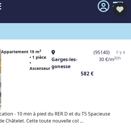
E
2
Appartement
19 m
(95140)
il y a
• 1 pièce
0h
2
Garges-les-
30 €/m
•
gonesse
Ascenseur
582 €
tion - 10 min à pied du RER D et du T5 Spacieuse
Châtelet. Cette toute nouvelle col ...