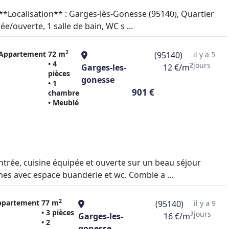
 **Localisation** : Garges-lès-Gonesse (95140), Quartier
/ouverte, 1 salle de bain, WC s ...
2
Appartement
72 m
(95140)
il y a 5
• 4
jours
2
Garges-les-
12 €/m
pièces
gonesse
• 1
901 €
chambre
• Meublé
rée, cuisine équipée et ouverte sur un beau séjour
ches avec espace buanderie et wc. Comble a ...
2
ppartement
77 m
(95140)
il y a 9
• 3 pièces
jours
2
Garges-les-
16 €/m
• 2
gonesse