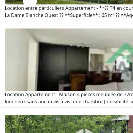
Location entre particuliers Appartement - **?? T4 en cour
La Dame Blanche Ouest ?? **Superficie** : 65 m² ?? **Age
Location Appartement - Maison 4 pièces meublée de 72m2
lumineux sans aucun vis à vis, une chambre (possibilité s