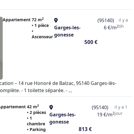
2
Appartement
72 m
(95140)
il y a
• 1 pièce
0h
2
Garges-les-
6 €/m
•
gonesse
Ascenseur
500 €
ation – 14 rue Honoré de Balzac, 95140 Garges-lès-
lète. - 1 toilette séparée. - ...
2
Appartement
42 m
(95140)
il y a 1
• 2 pièces
jour
2
Garges-les-
19 €/m
• 1
gonesse
chambre
813 €
• Parking