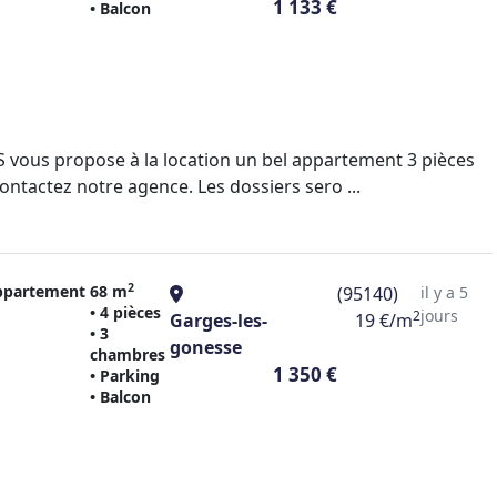
1 133 €
• Balcon
vous propose à la location un bel appartement 3 pièces
ntactez notre agence. Les dossiers sero ...
2
ppartement
68 m
(95140)
il y a 5
• 4 pièces
jours
2
Garges-les-
19 €/m
• 3
gonesse
chambres
1 350 €
• Parking
• Balcon