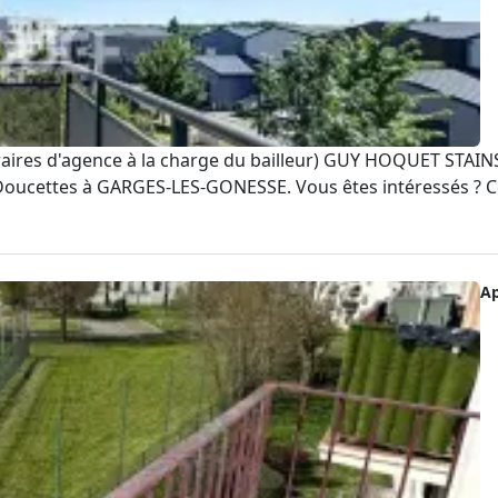
res d'agence à la charge du bailleur) GUY HOQUET STAINS 
 Doucettes à GARGES-LES-GONESSE. Vous êtes intéressés ? Co
A