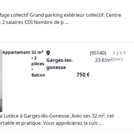
age collectif Grand parking extérieur collectif. Centre
 2 salaires CDI Nombre de p ...
2
Appartement
32 m
(95140)
il y a 9
• 2
jours
2
Garges-les-
23 €/m
pièces
gonesse
•
750 €
Balcon
 Lutèce à Garges-lès-Gonesse. Avec ses 32 m², cet
able et pratique. Vous apprécierez la cuis ...