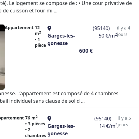
été). Le logement se compose de : • Une cour privative de
 de cuisson et four mi ...
Appartement
12
(95140)
il y a 4
2
m
jours
2
Garges-les-
50 €/m
• 1
gonesse
pièce
600 €
 Gonesse. L’appartement est composé de 4 chambres
ail individuel sans clause de solid ...
2
ppartement
76 m
(95140)
il y a 5
• 3 pièces
jours
2
Garges-les-
14 €/m
• 2
gonesse
chambres