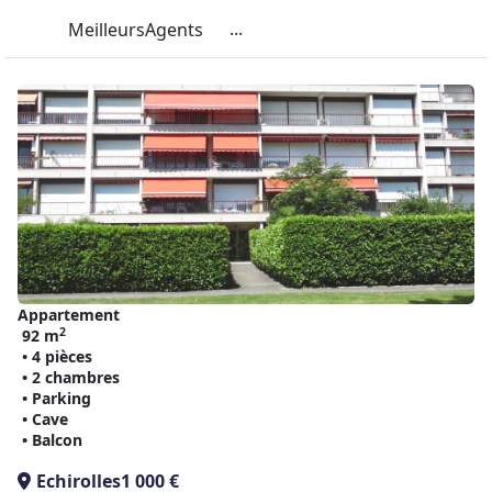
...
MeilleursAgents
Appartement
2
92 m
• 4 pièces
• 2 chambres
• Parking
• Cave
• Balcon
Echirolles
1 000 €