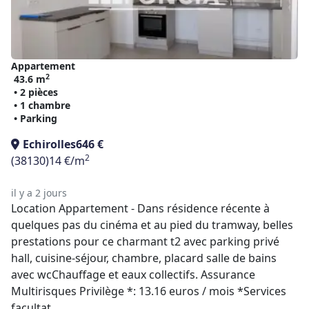
Appartement
2
43.6 m
• 2 pièces
• 1 chambre
• Parking
Echirolles
646 €
2
(38130)
14 €/m
il y a 2 jours
Location Appartement - Dans résidence récente à
quelques pas du cinéma et au pied du tramway, belles
prestations pour ce charmant t2 avec parking privé
hall, cuisine-séjour, chambre, placard salle de bains
avec wcChauffage et eaux collectifs. Assurance
Multirisques Privilège *: 13.16 euros / mois *Services
facultat ...