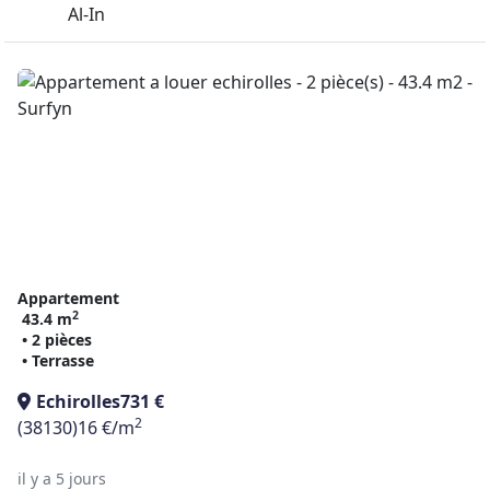
Al-In
Appartement
2
43.4 m
• 2 pièces
• Terrasse
Echirolles
731 €
2
(38130)
16 €/m
il y a 5 jours