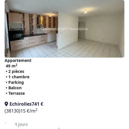
Appartement
2
49 m
• 2 pièces
• 1 chambre
• Parking
• Balcon
• Terrasse
Echirolles
741 €
2
(38130)
15 €/m
il y a 4 jours