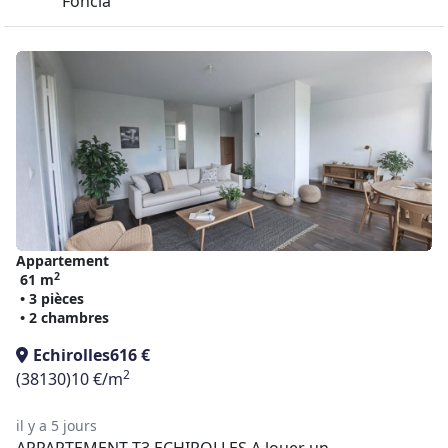
Foncia
Appartement
2
61 m
• 3 pièces
• 2 chambres
Echirolles
616 €
2
(38130)
10 €/m
il y a 5 jours