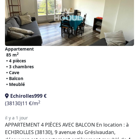
Appartement
2
85 m
• 4 pièces
• 3 chambres
• Cave
• Balcon
• Meublé
Echirolles
999 €
2
(38130)
11 €/m
il y a 1 jour
APPARTEMENT 4 PIÈCES AVEC BALCON En location : à
ECHIROLLES (38130), 9 avenue du Grésivaudan,