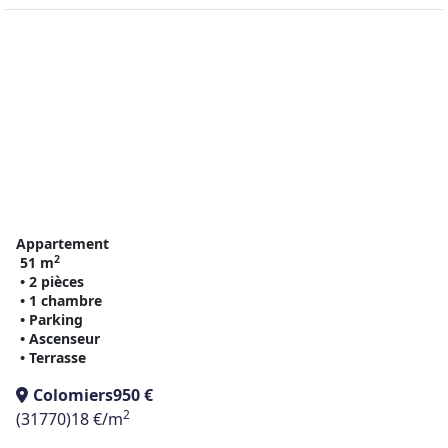
Appartement
2
51 m
• 2 pièces
• 1 chambre
• Parking
• Ascenseur
• Terrasse
Colomiers
950 €
2
(31770)
18 €/m