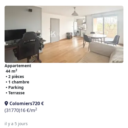
Appartement
2
44 m
• 2 pièces
• 1 chambre
• Parking
• Terrasse
Colomiers
720 €
2
(31770)
16 €/m
il y a 5 jours