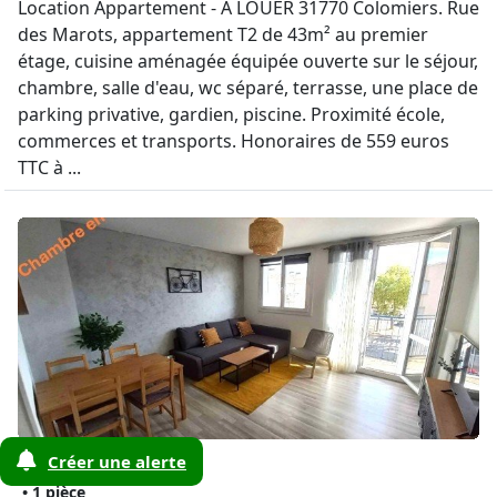
Location Appartement - A LOUER 31770 Colomiers. Rue
des Marots, appartement T2 de 43m² au premier
étage, cuisine aménagée équipée ouverte sur le séjour,
chambre, salle d'eau, wc séparé, terrasse, une place de
parking privative, gardien, piscine. Proximité école,
commerces et transports. Honoraires de 559 euros
TTC à ...
Appartement
Créer une alerte
2
13 m
• 1 pièce