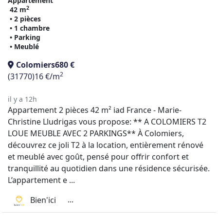
Appartement
2
42 m
• 2 pièces
• 1 chambre
• Parking
• Meublé
Colomiers
680 €
2
(31770)
16 €/m
il y a 12h
Appartement 2 pièces 42 m² iad France - Marie-
Christine Lludrigas vous propose: ** A COLOMIERS T2
LOUE MEUBLE AVEC 2 PARKINGS** À Colomiers,
découvrez ce joli T2 à la location, entièrement rénové
et meublé avec goût, pensé pour offrir confort et
tranquillité au quotidien dans une résidence sécurisée.
L’appartement e ...
...
Bien'ici