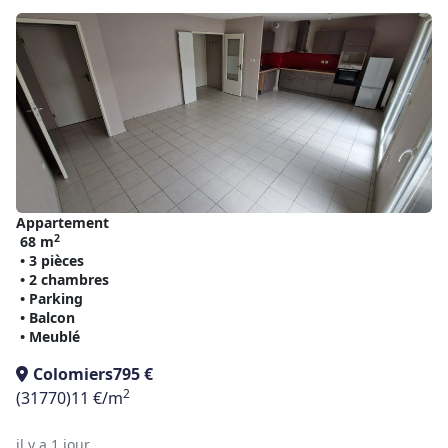
Appartement
2
68 m
• 3 pièces
• 2 chambres
• Parking
• Balcon
• Meublé
Colomiers
795 €
2
(31770)
11 €/m
il y a 1 jour