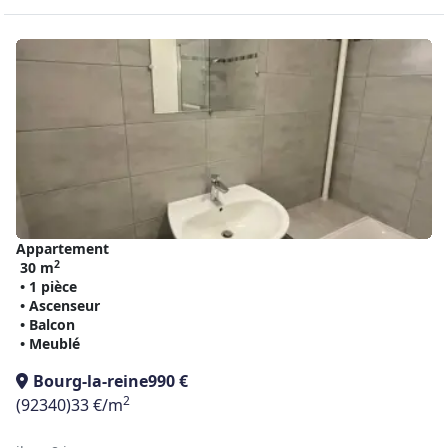
Appartement
2
30 m
• 1 pièce
• Ascenseur
• Balcon
• Meublé
Bourg-la-reine
990 €
2
(92340)
33 €/m