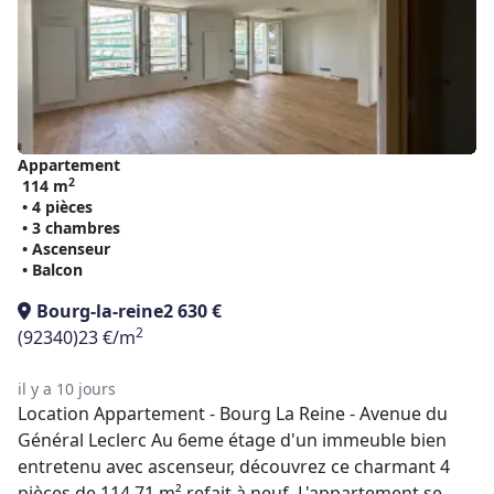
Appartement
2
114 m
• 4 pièces
• 3 chambres
• Ascenseur
• Balcon
Bourg-la-reine
2 630 €
2
(92340)
23 €/m
il y a 10 jours
Location Appartement - Bourg La Reine - Avenue du
Général Leclerc Au 6eme étage d'un immeuble bien
entretenu avec ascenseur, découvrez ce charmant 4
pièces de 114.71 m² refait à neuf. L'appartement se