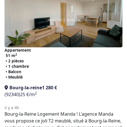
Appartement
2
51 m
• 2 pièces
• 1 chambre
• Balcon
• Meublé
Bourg-la-reine
1 280 €
2
(92340)
25 €/m
il y a 4h
Bourg-la-Reine Logement Manda ! L'agence Manda
vous propose ce joli T2 meublé, situé à Bourg-la-Reine,