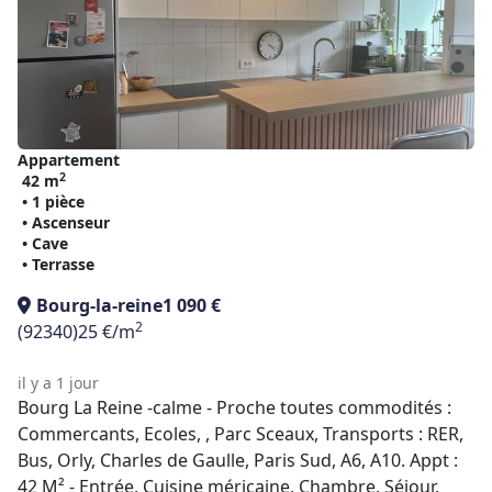
Appartement
2
42 m
• 1 pièce
• Ascenseur
• Cave
• Terrasse
Bourg-la-reine
1 090 €
2
(92340)
25 €/m
il y a 1 jour
Bourg La Reine -calme - Proche toutes commodités :
Commercants, Ecoles, , Parc Sceaux, Transports : RER,
Bus, Orly, Charles de Gaulle, Paris Sud, A6, A10. Appt :
42 M² - Entrée, Cuisine méricaine, Chambre, Séjour,