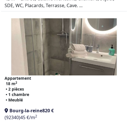
SDE, WC, Placards, Terrasse, Cave. ...
Appartement
2
18 m
• 2 pièces
• 1 chambre
• Meublé
Bourg-la-reine
820 €
2
(92340)
45 €/m