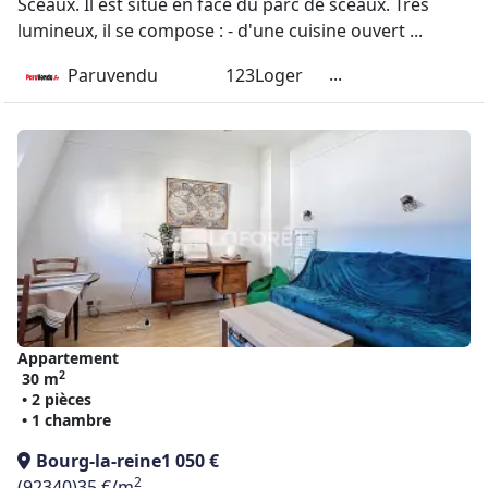
Sceaux. Il est situé en face du parc de sceaux. Très
lumineux, il se compose : - d'une cuisine ouvert ...
...
Paruvendu
123Loger
Appartement
2
30 m
• 2 pièces
• 1 chambre
Bourg-la-reine
1 050 €
2
(92340)
35 €/m