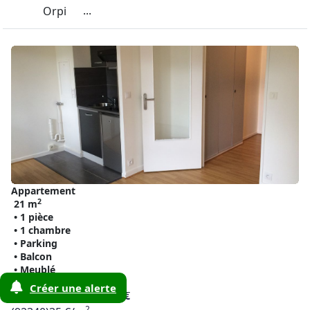
...
Orpi
Appartement
2
21 m
• 1 pièce
• 1 chambre
• Parking
• Balcon
• Meublé
Créer une alerte
Bourg-la-reine
750 €
2