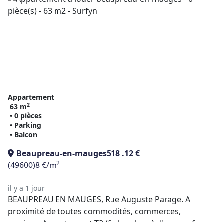
Appartement
2
63 m
• 0 pièces
• Parking
• Balcon
Beaupreau-en-mauges
518 .12 €
2
(49600)
8 €/m
il y a 1 jour
BEAUPREAU EN MAUGES, Rue Auguste Parage. A
proximité de toutes commodités, commerces,