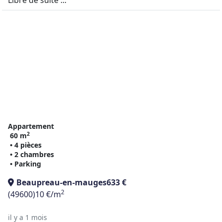
Libre de suite ...
Appartement
2
60 m
• 4 pièces
• 2 chambres
• Parking
Beaupreau-en-mauges
633 €
2
(49600)
10 €/m
il y a 1 mois