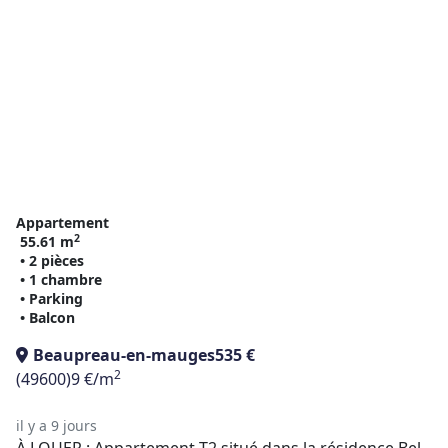
Appartement
2
55.61 m
• 2 pièces
• 1 chambre
• Parking
• Balcon
Beaupreau-en-mauges
535 €
2
(49600)
9 €/m
il y a 9 jours