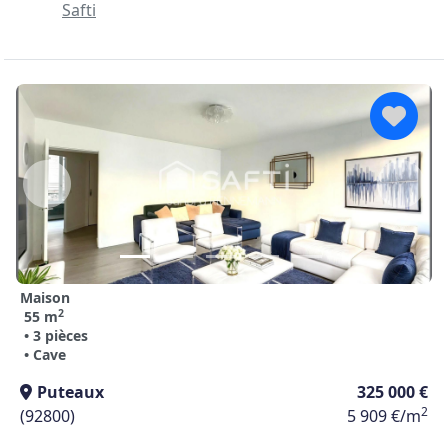
Safti
Maison
2
55 m
• 3 pièces
• Cave
Puteaux
325 000 €
2
(92800)
5 909 €/m