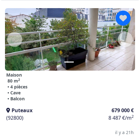
Maison
2
80 m
• 4 pièces
• Cave
• Balcon
Puteaux
679 000 €
2
(92800)
8 487 €/m
il y a 21h