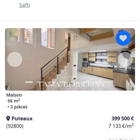
Safti
Maison
2
56 m
• 3 pièces
Puteaux
399 500 €
2
(92800)
7 133 €/m