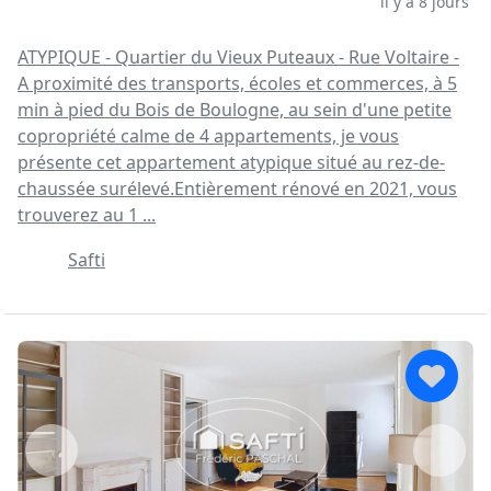
il y a 8 jours
ATYPIQUE - Quartier du Vieux Puteaux - Rue Voltaire -
A proximité des transports, écoles et commerces, à 5
min à pied du Bois de Boulogne, au sein d'une petite
copropriété calme de 4 appartements, je vous
présente cet appartement atypique situé au rez-de-
chaussée surélevé.Entièrement rénové en 2021, vous
trouverez au 1 ...
Safti