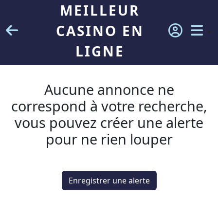
MEILLEUR
CASINO EN
LIGNE
Aucune annonce ne
correspond à votre recherche,
vous pouvez créer une alerte
pour ne rien louper
Enregistrer une alerte