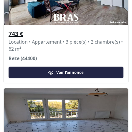
743 €
Location • Appartement • 3 pièce(s) • 2 chambre(s) •
62 m²
Reze (44400)
Voir l'annonce