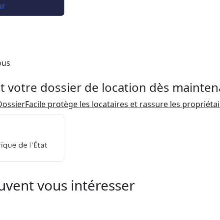
ur
ous
t votre dossier de location dès mainten
ossierFacile protège les locataires et rassure les propriéta
uvent vous intéresser