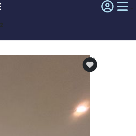
E
²
12