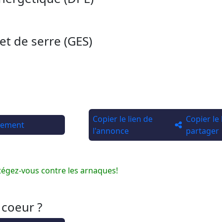
et de serre (GES)
Copier le lien de
Copier le
rtement
l'annonce
partager
tégez-vous contre les arnaques!
 coeur ?