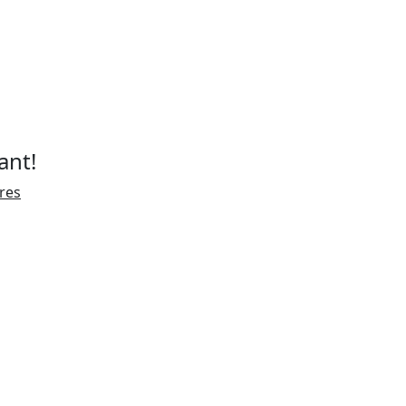
ant!
ires