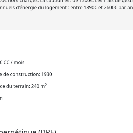
0€ hors charges. La caution est de 1300€. Les frais de gestion 
nnuels d’énergie du logement : entre 1890€ et 2600€ par an
 € CC / mois
 de construction: 1930
2
ce du terrain: 240 m
in
nergétique (DPE)