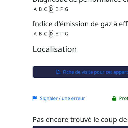
A
B
C
D
E
F
G
Indice d'émission de gaz à eff
A
B
C
D
E
F
G
Localisation
+
−
Fiche de visite pour cet appa
Signaler / une erreur
Pro
Pas encore trouvé le coup de