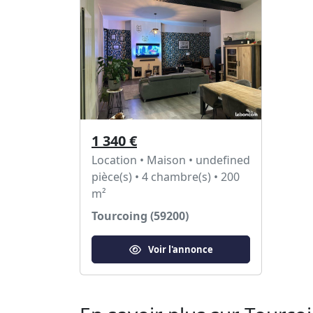
1 340 €
Location • Maison • undefined
pièce(s) • 4 chambre(s) • 200
m²
Tourcoing (59200)
Voir l'annonce