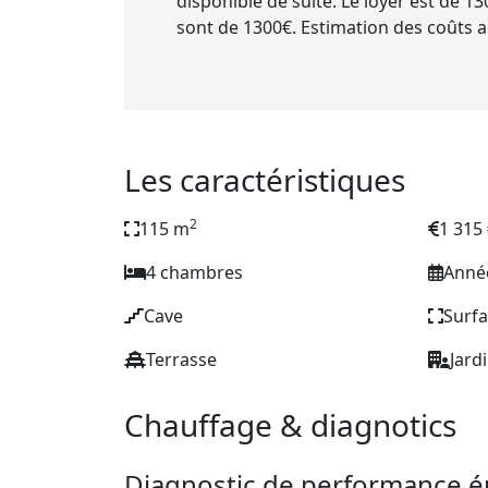
disponible de suite. Le loyer est de 130
sont de 1300€. Estimation des coûts a
Les caractéristiques
2
115 m
1 315
4 chambres
Année
Cave
Surfa
Terrasse
Jard
Chauffage & diagnotics
Diagnostic de performance é