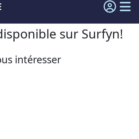
E
isponible sur Surfyn!
ous intéresser