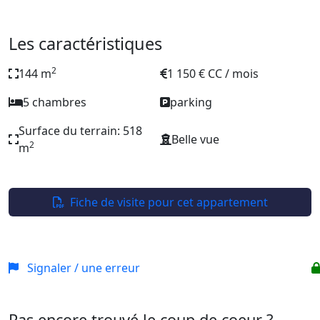
Les caractéristiques
2
144 m
1 150 € CC / mois
5 chambres
parking
Surface du terrain: 518
Belle vue
2
m
Fiche de visite pour cet appartement
Signaler / une erreur
Pas encore trouvé le coup de coeur ?