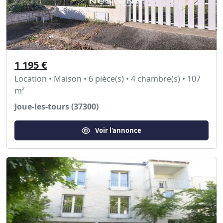
1 195 €
Location • Maison • 6 pièce(s) • 4 chambre(s) • 107
m²
Joue-les-tours (37300)
Voir l'annonce