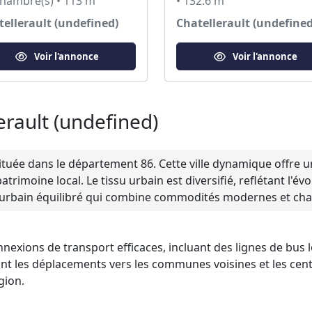
chambre(s) • 113 m²
• 132.6 m²
tellerault (undefined)
Chatellerault (undefined
Voir l'annonce
Voir l'annonce
erault (undefined)
tuée dans le département 86. Cette ville dynamique offre un
rimoine local. Le tissu urbain est diversifié, reflétant l'é
urbain équilibré qui combine commodités modernes et char
nexions de transport efficaces, incluant des lignes de bus 
tant les déplacements vers les communes voisines et les cen
gion.