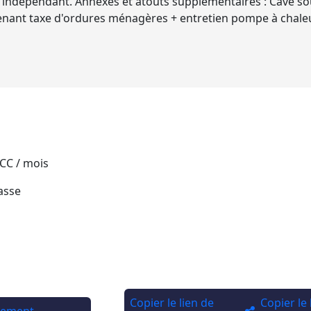
 indépendant. Annexes et atouts supplémentaires : Cave s
nt taxe d'ordures ménagères + entretien pompe à chaleur 
 CC / mois
asse
Copier le lien de
Copier le