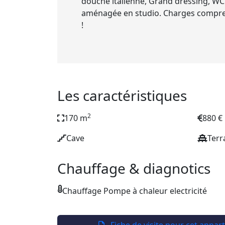
douche italienne, Grand dressing, WC
aménagée en studio. Charges comprena
!
Les caractéristiques
2
170 m
880 €
Cave
Terr
Chauffage & diagnotics
Chauffage Pompe à chaleur electricité