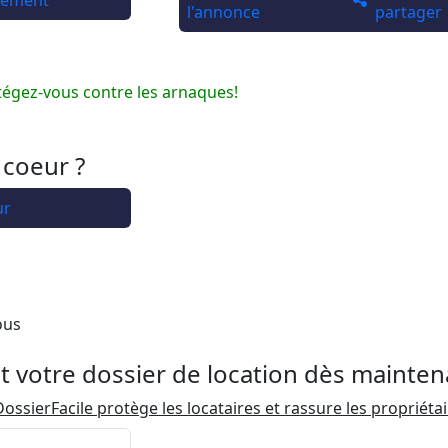
rtement
l'annonce
partager
tégez-vous contre les arnaques!
 coeur ?
ur
ous
t votre dossier de location dès mainten
ossierFacile protège les locataires et rassure les propriéta