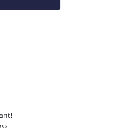
ant!
ires