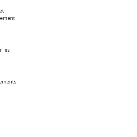
et
ilement
r les
sements