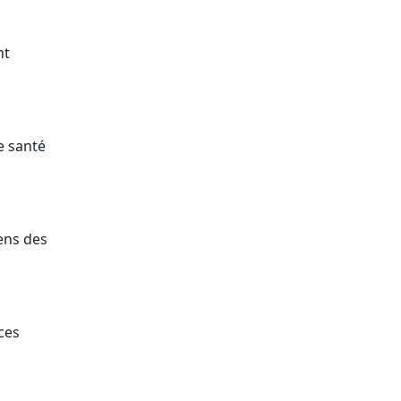
nt
e santé
ens des
ces