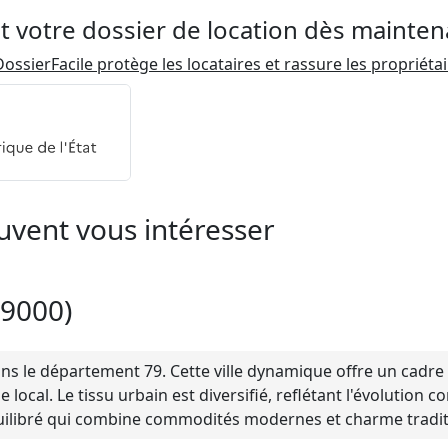
t votre dossier de location dès mainten
ossierFacile protège les locataires et rassure les propriéta
uvent vous intéresser
79000)
s le département 79. Cette ville dynamique offre un cadre 
ocal. Le tissu urbain est diversifié, reflétant l'évolution 
uilibré qui combine commodités modernes et charme traditi