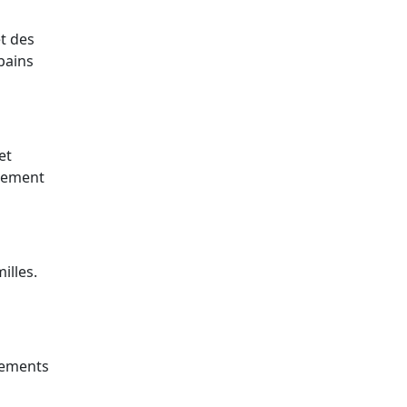
et des
bains
et
ilement
illes.
sements