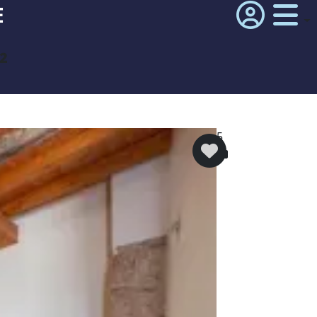
E
²
5