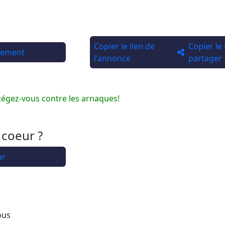
Copier le lien de
Copier le
rtement
l'annonce
partager
tégez-vous contre les arnaques!
 coeur ?
ur
ous