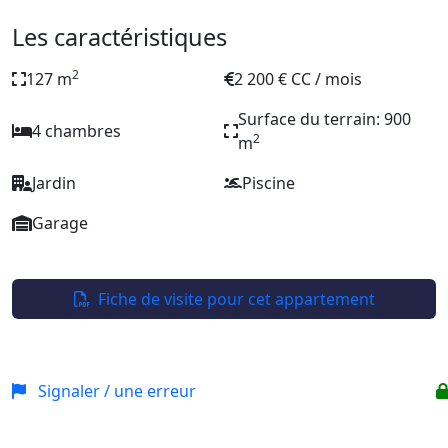
Les caractéristiques
2
127 m
2 200 € CC / mois
Surface du terrain: 900
4 chambres
2
m
Jardin
Piscine
Garage
Fiche de visite pour cet appartement
Signaler / une erreur