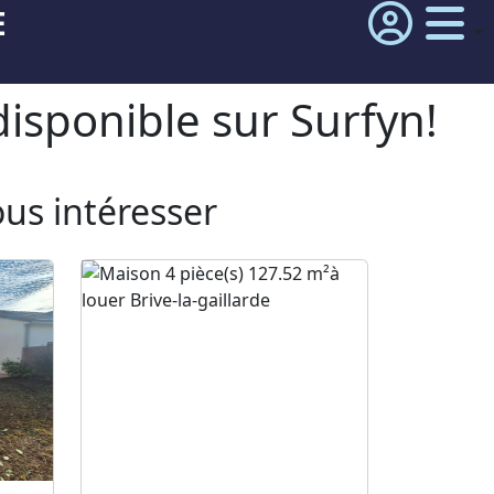
E
isponible sur Surfyn!
ous intéresser