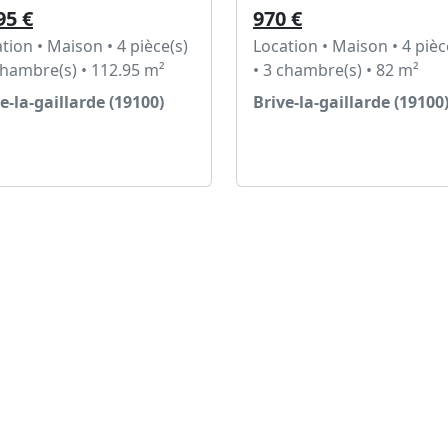
95 €
970 €
tion • Maison • 4 pièce(s)
Location • Maison • 4 pièc
chambre(s) • 112.95 m²
• 3 chambre(s) • 82 m²
e-la-gaillarde (19100)
Brive-la-gaillarde (19100
Voir l'annonce
Voir l'annonce