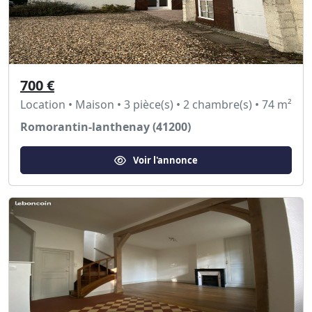
700 €
Location • Maison • 3 pièce(s) • 2 chambre(s) • 74 m²
Romorantin-lanthenay (41200)
Voir l'annonce