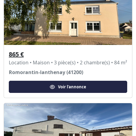
865 €
Location • Maison • 3 pièce(s) • 2 chambre(s) • 84 m²
Romorantin-lanthenay (41200)
Voir l'annonce