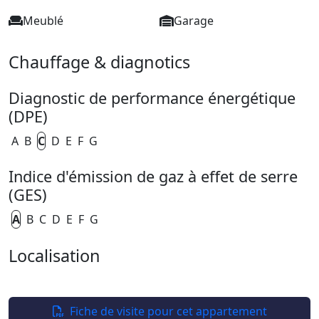
Meublé
Garage
Chauffage & diagnotics
Diagnostic de performance énergétique
(DPE)
A
B
C
D
E
F
G
Indice d'émission de gaz à effet de serre
(GES)
A
B
C
D
E
F
G
Localisation
Leaflet
| ©
OpenStreetMap
+
−
Fiche de visite pour cet appartement