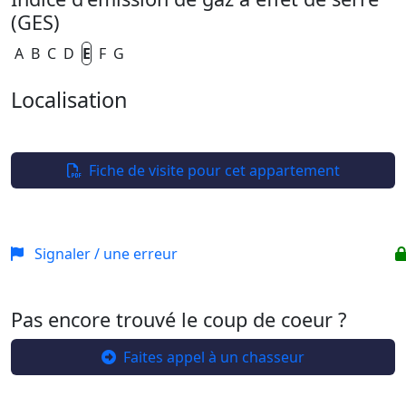
(GES)
A
B
C
D
E
F
G
Localisation
Leaflet
| ©
OpenStreetMap
+
−
Fiche de visite pour cet appartement
Signaler / une erreur
Pas encore trouvé le coup de coeur ?
Faites appel à un chasseur