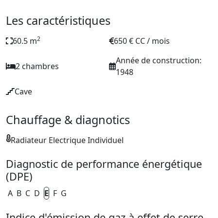
Les caractéristiques
2
60.5 m
650 € CC / mois
Année de construction:
2 chambres
1948
Cave
Chauffage & diagnotics
Radiateur Electrique Individuel
Diagnostic de performance énergétique
(DPE)
A
B
C
D
E
F
G
Indice d'émission de gaz à effet de serre