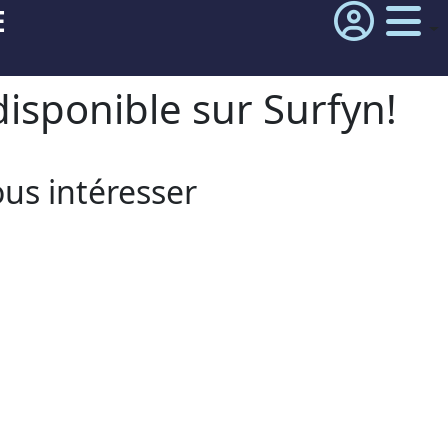
E
isponible sur Surfyn!
ous intéresser