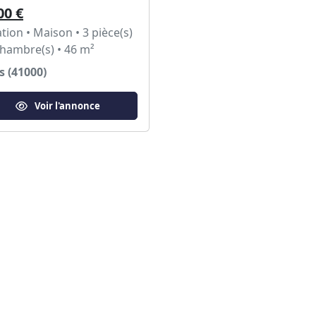
00 €
tion • Maison • 3 pièce(s)
chambre(s) • 46 m²
s (41000)
Voir l'annonce