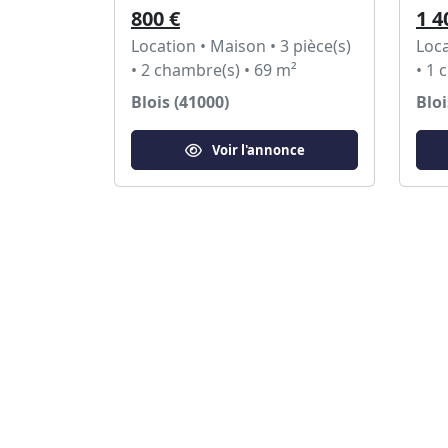
800 €
1 4
Location • Maison • 3 pièce(s)
Loca
• 2 chambre(s) • 69 m²
• 1 
Blois (41000)
Bloi
Voir l'annonce