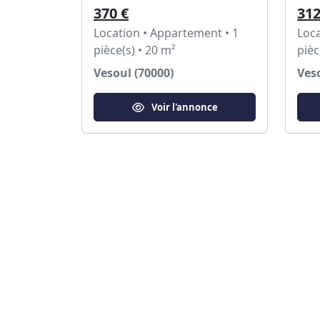
370 €
312
Location • Appartement • 1
Loca
pièce(s) • 20 m²
pièc
Vesoul (70000)
Veso
Voir l'annonce