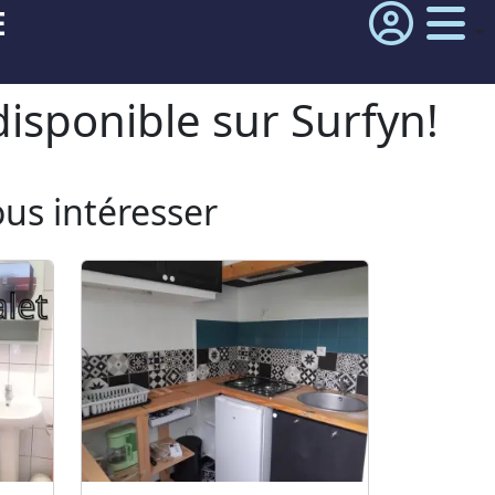
E
isponible sur Surfyn!
ous intéresser