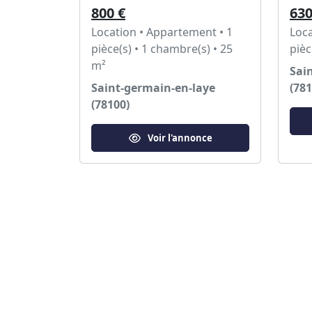
800 €
630
Location • Appartement • 1
Loca
pièce(s) • 1 chambre(s) • 25
pièc
m²
Sai
Saint-germain-en-laye
(781
(78100)
Voir l'annonce