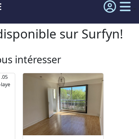
E
isponible sur Surfyn!
ous intéresser