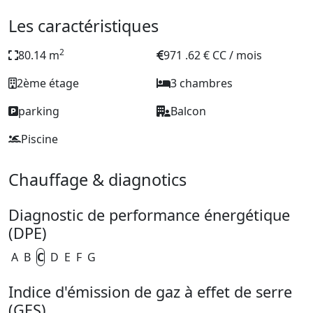
Les caractéristiques
2
80.14 m
971 .62 € CC / mois
2ème étage
3 chambres
parking
Balcon
Piscine
Chauffage & diagnotics
Diagnostic de performance énergétique
(DPE)
A
B
C
D
E
F
G
Indice d'émission de gaz à effet de serre
(GES)