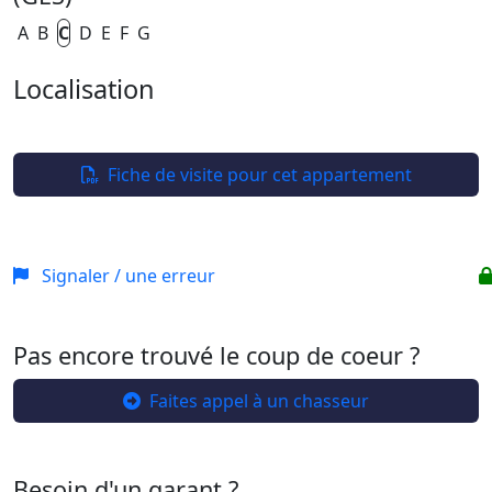
A
B
C
D
E
F
G
Localisation
Leaflet
| ©
OpenStreetMap
+
−
Fiche de visite pour cet appartement
Signaler / une erreur
Pas encore trouvé le coup de coeur ?
Faites appel à un chasseur
Besoin d'un garant ?