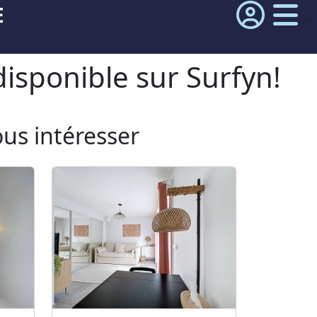
E
isponible sur Surfyn!
ous intéresser