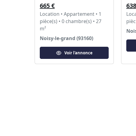
665 €
638
Location • Appartement • 1
Loca
pièce(s) • 0 chambre(s) • 27
pièc
m²
Nois
Noisy-le-grand (93160)
Voir l'annonce