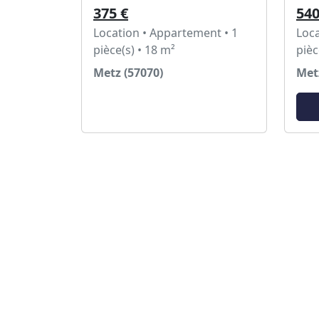
375 €
540
Location • Appartement • 1
Loca
pièce(s) • 18 m²
pièc
Metz (57070)
Met
Voir l'annonce