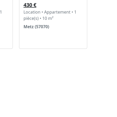
430 €
 1
Location • Appartement • 1
pièce(s) • 10 m²
Metz (57070)
Voir l'annonce