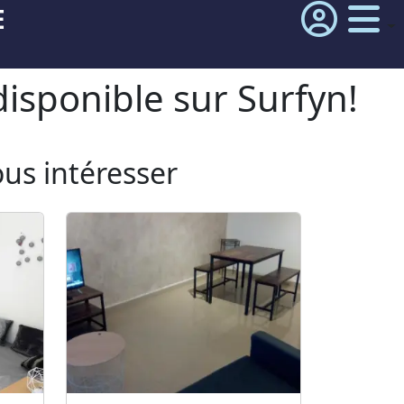
E
isponible sur Surfyn!
ous intéresser