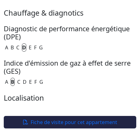
Chauffage & diagnotics
Diagnostic de performance énergétique
(DPE)
A
B
C
D
E
F
G
Indice d'émission de gaz à effet de serre
(GES)
A
B
C
D
E
F
G
Localisation
Leaflet
| ©
OpenStreetMap
+
−
Fiche de visite pour cet appartement