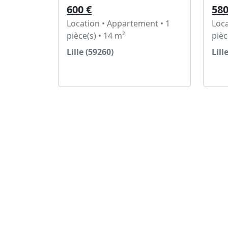
600 €
580
Location • Appartement • 1
Loca
pièce(s) • 14 m²
pièc
Lille (59260)
Lill
Voir l'annonce