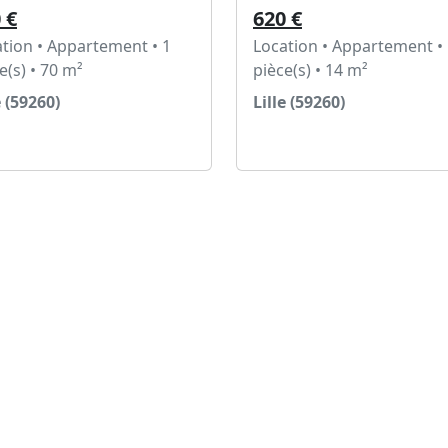
 €
620 €
tion • Appartement • 1
Location • Appartement •
e(s) • 70 m²
pièce(s) • 14 m²
e (59260)
Lille (59260)
Voir l'annonce
Voir l'annonce