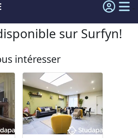
E
isponible sur Surfyn!
ous intéresser