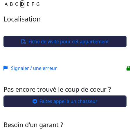
A
B
C
D
E
F
G
Localisation
Leaflet
| ©
OpenStreetMap
+
−
Fiche de visite pour cet appartement
Signaler / une erreur
Pas encore trouvé le coup de coeur ?
Faites appel à un chasseur
Besoin d'un garant ?