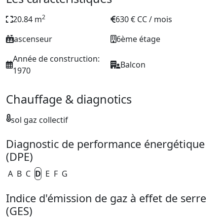
2
20.84 m
630 € CC / mois
ascenseur
6ème étage
Année de construction:
Balcon
1970
Chauffage & diagnotics
sol gaz collectif
Diagnostic de performance énergétique
(DPE)
A
B
C
D
E
F
G
Indice d'émission de gaz à effet de serre
(GES)