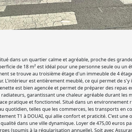
ué dans un quartier calme et agréable, proche des grandes 
uperficie de 18 m² est idéal pour une personne seule ou un 
ment se trouve au troisième étage d'un immeuble de 4 étag
. L'intérieur est entièrement meublé, ce qui permet de s'y 
chenette est bien agencée et permet de préparer des repas en
s radiateurs, garantissant une chaleur agréable durant les moi
ace pratique et fonctionnel. Situé dans un environnement r
 quotidien, telles que les commerces, les transports en c
rtement T1 à DOUAI, qui allie confort et praticité. C'est u
qualité dans une ville dynamique. Loyer de 475,00 euros p
ges (soumis à la régularisation annuelle). Soit avec Assuran