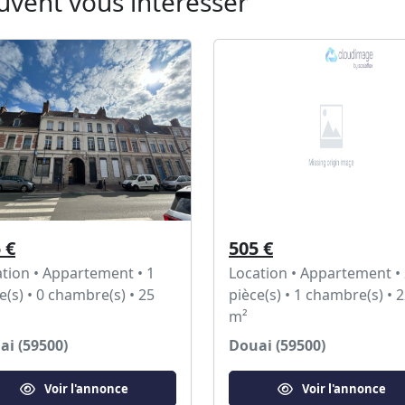
uvent vous intéresser
 €
505 €
tion • Appartement • 1
Location • Appartement •
e(s) • 0 chambre(s) • 25
pièce(s) • 1 chambre(s) • 
m²
ai (59500)
Douai (59500)
Voir l'annonce
Voir l'annonce