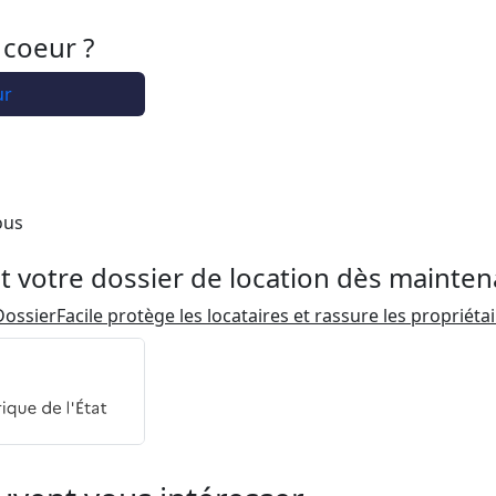
 coeur ?
ur
ous
t votre dossier de location dès mainten
ossierFacile protège les locataires et rassure les propriéta