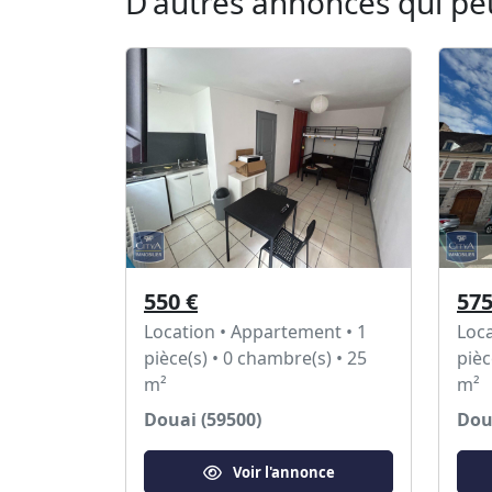
D'autres annonces qui pe
550 €
575
Location • Appartement • 1
Loca
pièce(s) • 0 chambre(s) • 25
pièc
m²
m²
Douai (59500)
Dou
Voir l'annonce