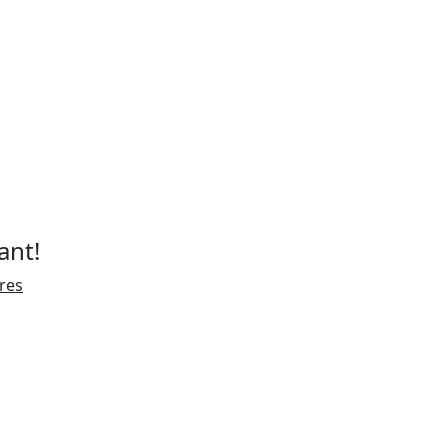
ant!
ires