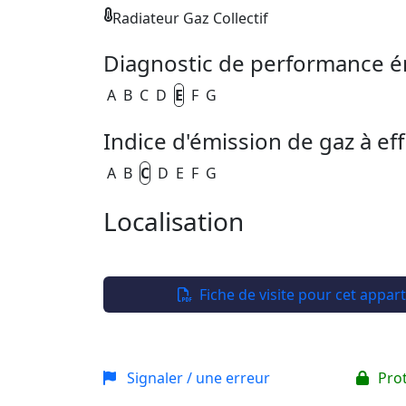
Radiateur Gaz Collectif
Diagnostic de performance é
A
B
C
D
E
F
G
Indice d'émission de gaz à eff
A
B
C
D
E
F
G
Localisation
+
−
Fiche de visite pour cet appa
Signaler / une erreur
Pro