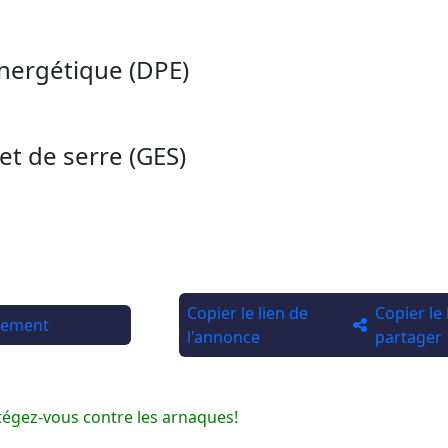
nergétique (DPE)
et de serre (GES)
Copier le lien de
Copier le
rtement
l'annonce
partager
tégez-vous contre les arnaques!