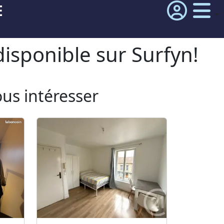
E
isponible sur Surfyn!
ous intéresser