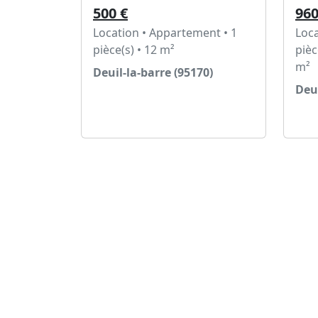
500 €
960
Location • Appartement • 1
Loca
pièce(s) • 12 m²
pièc
m²
Deuil-la-barre (95170)
Deui
Voir l'annonce