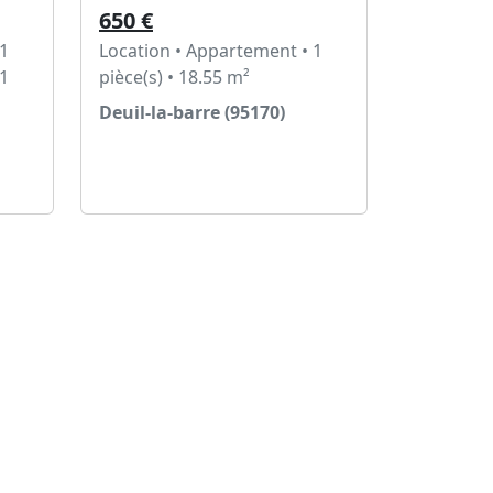
650 €
 1
Location • Appartement • 1
11
pièce(s) • 18.55 m²
Deuil-la-barre (95170)
Voir l'annonce