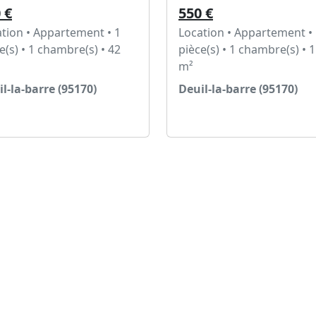
 €
550 €
tion • Appartement • 1
Location • Appartement •
e(s) • 1 chambre(s) • 42
pièce(s) • 1 chambre(s) • 
m²
l-la-barre (95170)
Deuil-la-barre (95170)
Voir l'annonce
Voir l'annonce