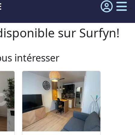
E
isponible sur Surfyn!
ous intéresser