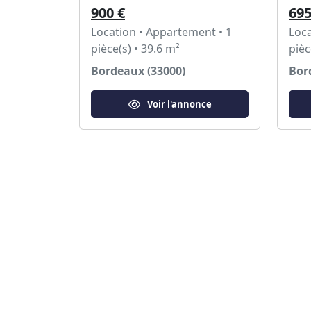
900 €
695
Location • Appartement • 1
Loca
pièce(s) • 39.6 m²
pièc
Bordeaux (33000)
Bor
Voir l'annonce