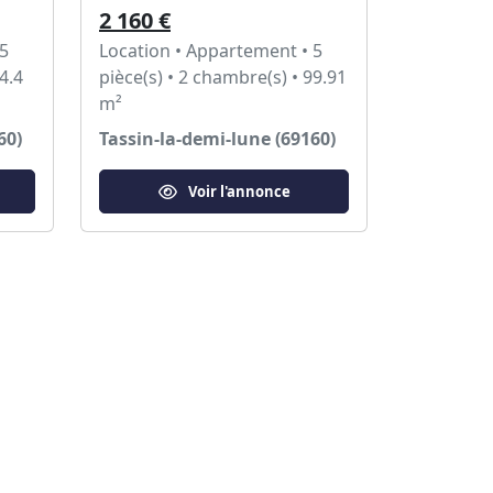
2 160 €
 5
Location • Appartement • 5
4.4
pièce(s) • 2 chambre(s) • 99.91
m²
60)
Tassin-la-demi-lune (69160)
Voir l'annonce