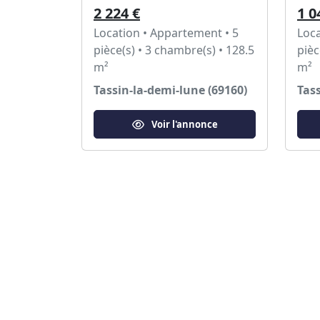
2 224 €
1 0
Location • Appartement • 5
Loca
pièce(s) • 3 chambre(s) • 128.5
pièc
m²
m²
Tassin-la-demi-lune (69160)
Tass
Voir l'annonce