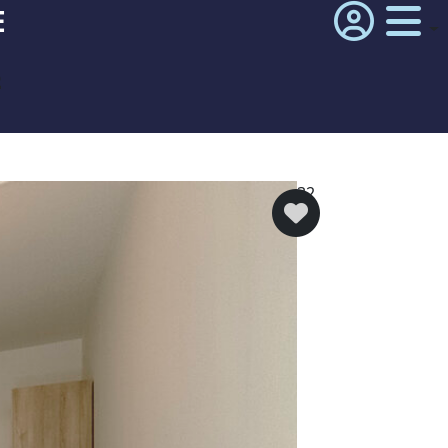
E
²
32