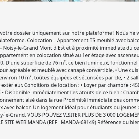
votre dossier uniquement sur notre plateforme ! Nous ne vo
e plateforme. Colocation – Appartement T5 meublé avec balc
– Noisy-le-Grand Mont d'Est et à proximité immédiate du c
partement en colocation situé au 1er étage avec ascenseur
. D'une superficie de 76 m², ce bien lumineux, fonctionnel e
our agréable et meublé avec canapé convertible, • Une cu
environ 10 m², toutes équipées et sécurisées par clé, • 2 sal
extérieur. Conditions de location : • Loyer par chambre : 45
0 € • Disponible immédiatement Les atouts de ce bien : Cham
tionnement aisé dans la rue Proximité immédiate des comme
avec balcon Un logement idéal pour étudiants ou jeunes act
sy-le-Grand. VOUS POUVEZ VISITER PLUS DE 3 000 LOGEMENTS 
 SITE WEB MANDA (REF : MANDA-68149) Référence du bie