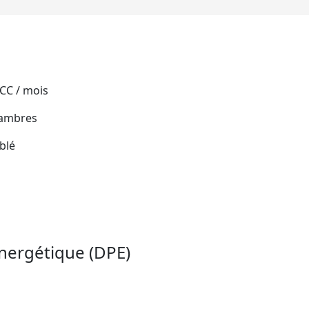
 CC / mois
hambres
blé
nergétique (DPE)