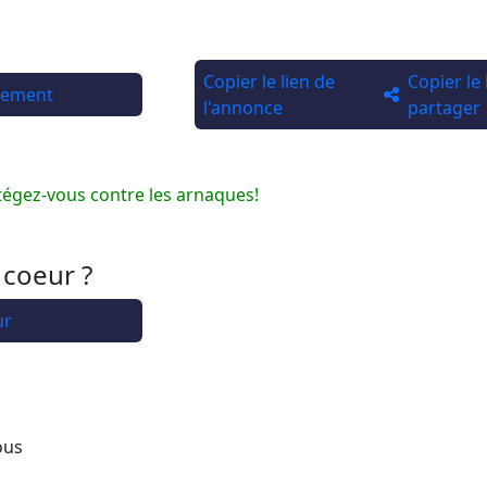
Copier le lien de
Copier le
rtement
l'annonce
partager
tégez-vous contre les arnaques!
 coeur ?
ur
ous