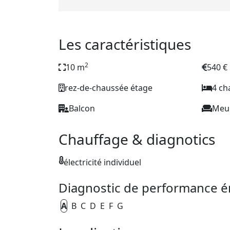
Les caractéristiques
2
10 m
540 €
rez-de-chaussée étage
4 c
Balcon
Meu
Chauffage & diagnotics
électricité individuel
Diagnostic de performance é
A
B
C
D
E
F
G