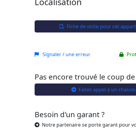
Localisation
+
−
Fiche de visite pour cet appa
Signaler / une erreur
Pro
Pas encore trouvé le coup de
Faites appel à un chasse
Besoin d'un garant ?
Notre partenaire se porte garant pour v