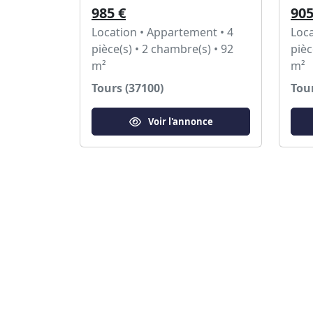
985 €
905
Location • Appartement • 4
Loca
pièce(s) • 2 chambre(s) • 92
pièc
m²
m²
Tours (37100)
Tour
Voir l'annonce