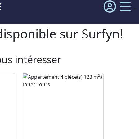
E
isponible sur Surfyn!
ous intéresser