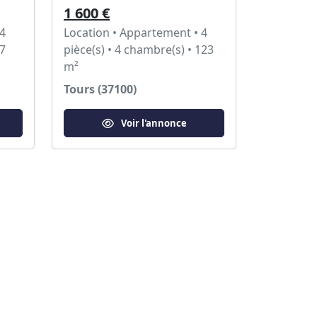
1 600 €
 4
Location • Appartement • 4
87
pièce(s) • 4 chambre(s) • 123
m²
Tours (37100)
Voir l'annonce