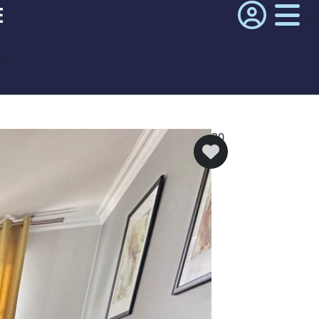
E
²
30