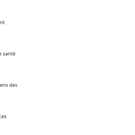
ent
e santé
iens des
ces