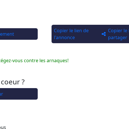
Copier le lien de
Copier le
rtement
l'annonce
partager
tégez-vous contre les arnaques!
 coeur ?
ur
ous