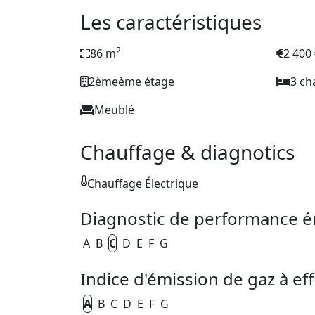
Les caractéristiques
2
86 m
2 400
2èmeème étage
3 c
Meublé
Chauffage & diagnotics
Chauffage Électrique
Diagnostic de performance é
A
B
C
D
E
F
G
Indice d'émission de gaz à eff
A
B
C
D
E
F
G