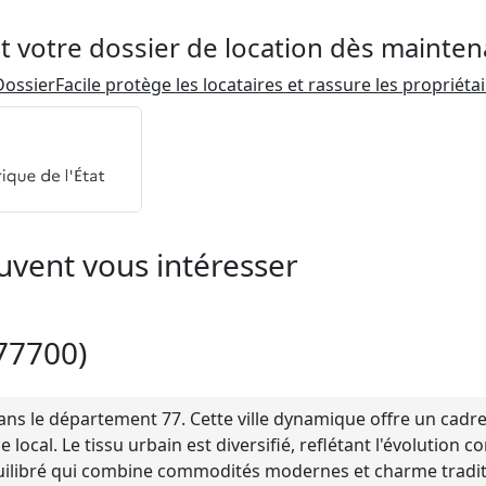
t votre dossier de location dès mainten
ossierFacile protège les locataires et rassure les propriéta
uvent vous intéresser
(77700)
ns le département 77. Cette ville dynamique offre un cadre 
ocal. Le tissu urbain est diversifié, reflétant l'évolution 
uilibré qui combine commodités modernes et charme traditi