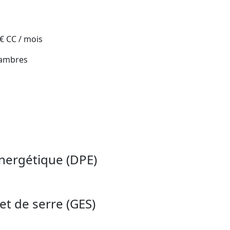
 € CC / mois
hambres
nergétique (DPE)
et de serre (GES)