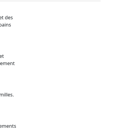
et des
bains
et
ilement
milles.
sements