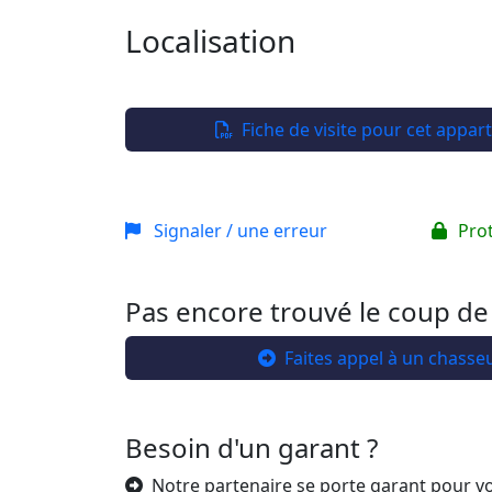
Localisation
+
−
Fiche de visite pour cet appa
Signaler / une erreur
Pro
Pas encore trouvé le coup de
Faites appel à un chasse
Besoin d'un garant ?
Notre partenaire se porte garant pour v