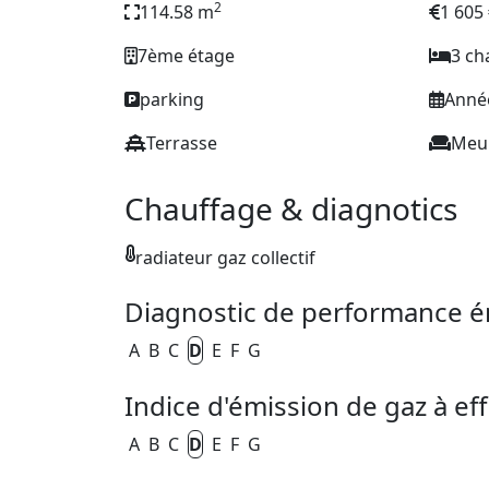
2
114.58 m
1 605
7ème étage
3 c
parking
Année
Terrasse
Meu
Chauffage & diagnotics
radiateur gaz collectif
Diagnostic de performance é
A
B
C
D
E
F
G
Indice d'émission de gaz à eff
A
B
C
D
E
F
G