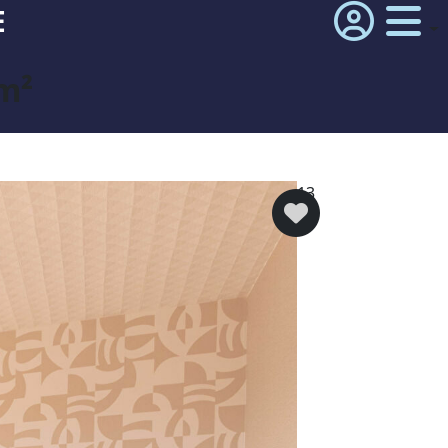
E
 m²
13