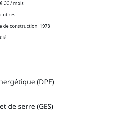
 € CC / mois
hambres
 de construction: 1978
blé
nergétique (DPE)
et de serre (GES)