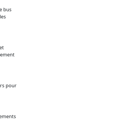
de bus
les
et
ilement
irs pour
sements