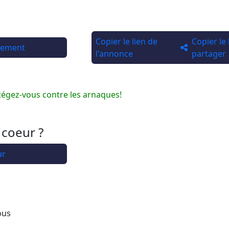
Copier le lien de
Copier le
rtement
l'annonce
partager
tégez-vous contre les arnaques!
 coeur ?
ur
ous