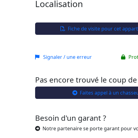
Localisation
+
−
Fiche de visite pour cet appa
Signaler / une erreur
Pro
Pas encore trouvé le coup de
Faites appel à un chasse
Besoin d'un garant ?
Notre partenaire se porte garant pour v