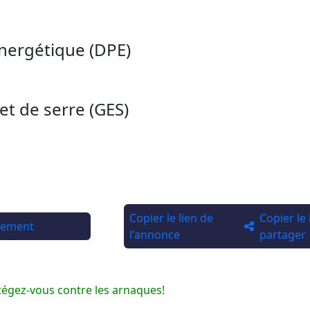
nergétique (DPE)
et de serre (GES)
Copier le lien de
Copier le
rtement
l'annonce
partager
tégez-vous contre les arnaques!