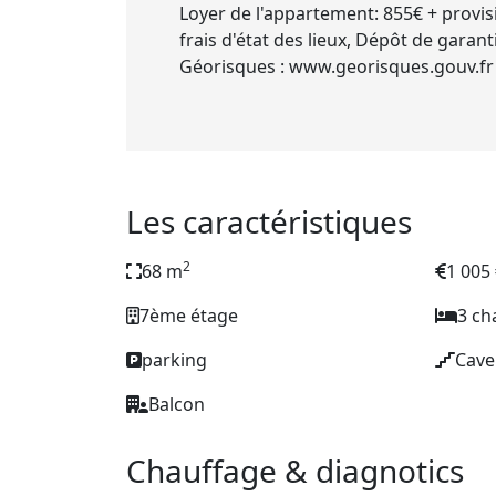
Loyer de l'appartement: 855€ + provi
frais d'état des lieux, Dépôt de garant
Géorisques : www.georisques.gouv.fr
Les caractéristiques
2
68 m
1 005
7ème étage
3 c
parking
Cave
Balcon
Chauffage & diagnotics