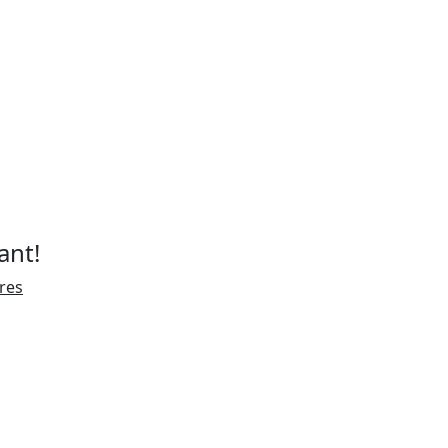
ant!
ires