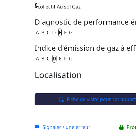
collectif Au sol Gaz
Diagnostic de performance é
A
B
C
D
E
F
G
Indice d'émission de gaz à eff
A
B
C
D
E
F
G
Localisation
+
−
Fiche de visite pour cet appa
Signaler / une erreur
Pro