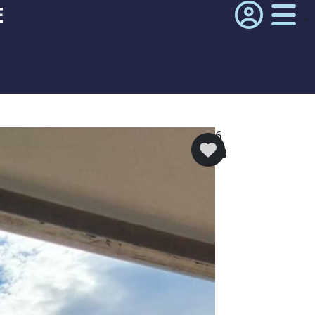
E
²
6