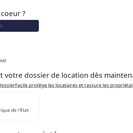
 coeur ?
ur
ous
t votre dossier de location dès mainten
ossierFacile protège les locataires et rassure les propriéta