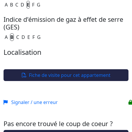
A
B
C
D
E
F
G
Indice d'émission de gaz à effet de serre
(GES)
A
B
C
D
E
F
G
Localisation
Leaflet
| ©
OpenStreetMap
+
−
Fiche de visite pour cet appartement
Signaler / une erreur
Pas encore trouvé le coup de coeur ?