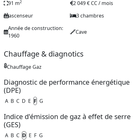
2
91 m
2 049 € CC / mois
ascenseur
3 chambres
Année de construction:
Cave
1960
Chauffage & diagnotics
Chauffage Gaz
Diagnostic de performance énergétique
(DPE)
A
B
C
D
E
F
G
Indice d'émission de gaz à effet de serre
(GES)
A
B
C
D
E
F
G