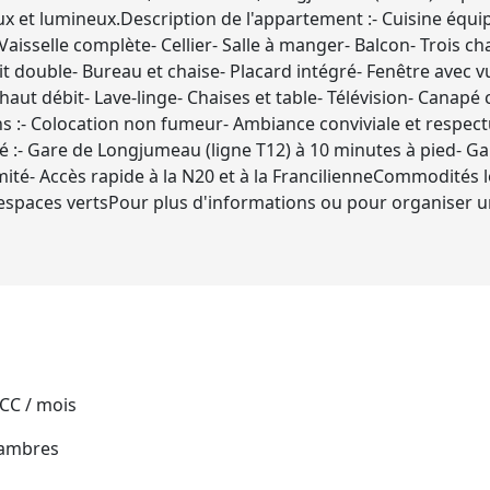
 et lumineux.Description de l'appartement :- Cuisine équip
 Vaisselle complète- Cellier- Salle à manger- Balcon- Trois c
Lit double- Bureau et chaise- Placard intégré- Fenêtre ave
haut débit- Lave-linge- Chaises et table- Télévision- Canapé 
ns :- Colocation non fumeur- Ambiance conviviale et respec
- Gare de Longjumeau (ligne T12) à 10 minutes à pied- Gare
mité- Accès rapide à la N20 et à la FrancilienneCommodités 
espaces vertsPour plus d'informations ou pour organiser un
 CC / mois
hambres