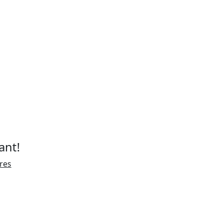
ant!
ires