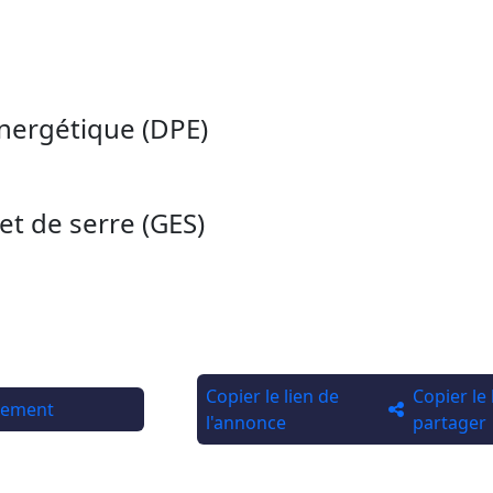
nergétique (DPE)
et de serre (GES)
Copier le lien de
Copier le
rtement
l'annonce
partager