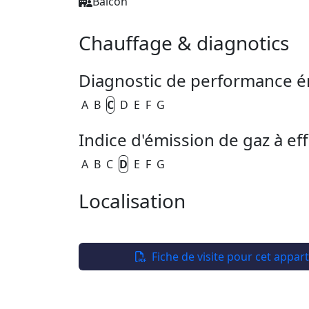
Balcon
Chauffage & diagnotics
Diagnostic de performance é
A
B
C
D
E
F
G
Indice d'émission de gaz à eff
A
B
C
D
E
F
G
Localisation
+
−
Fiche de visite pour cet appa