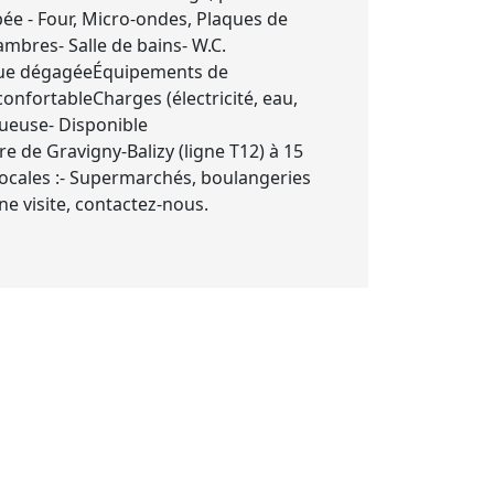
ée - Four, Micro-ondes, Plaques de
hambres- Salle de bains- W.C.
c vue dégagéeÉquipements de
confortableCharges (électricité, eau,
tueuse- Disponible
 de Gravigny-Balizy (ligne T12) à 15
locales :- Supermarchés, boulangeries
e visite, contactez-nous.