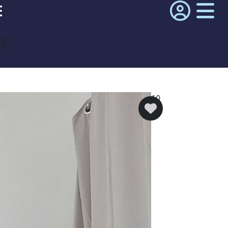
E
²
10