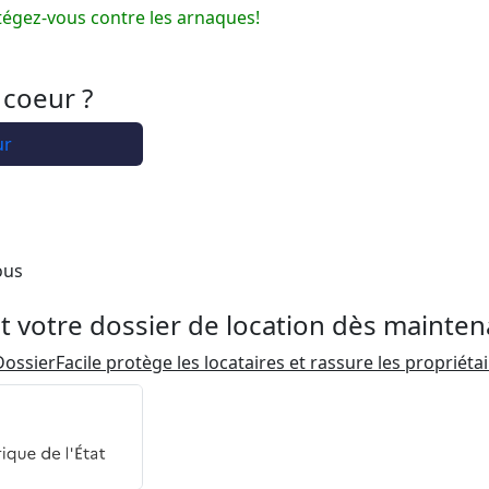
tégez-vous contre les arnaques!
 coeur ?
ur
ous
t votre dossier de location dès mainten
ossierFacile protège les locataires et rassure les propriéta