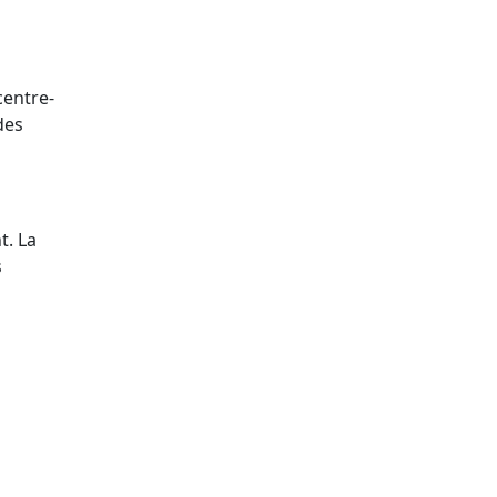
centre-
des
t. La
s