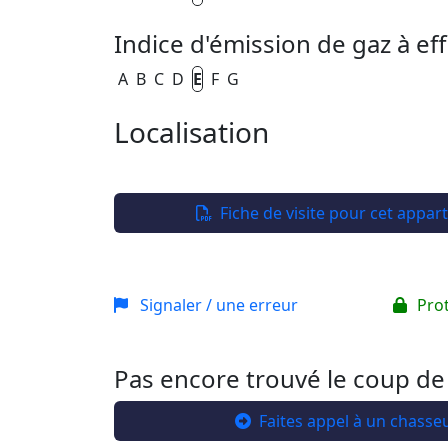
Indice d'émission de gaz à eff
A
B
C
D
E
F
G
Localisation
+
−
Fiche de visite pour cet appa
Signaler / une erreur
Pro
Pas encore trouvé le coup de
Faites appel à un chasse