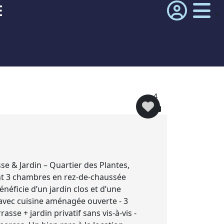
E
²
4
sse & Jardin – Quartier des Plantes,
ment 3 chambres en rez-de-chaussée
énéficie d’un jardin clos et d’une
x avec cuisine aménagée ouverte - 3
sse + jardin privatif sans vis-à-vis -