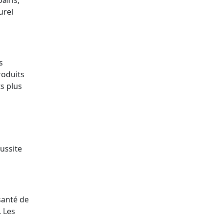
bains,
urel
s
roduits
ts plus
s
ussite
santé de
. Les