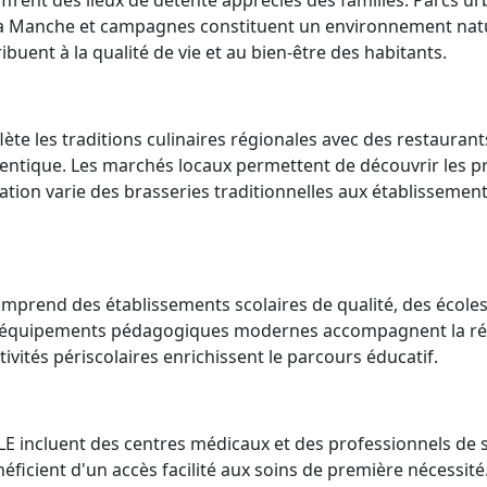
ffrent des lieux de détente appréciés des familles. Parcs ur
e la Manche et campagnes constituent un environnement nat
buent à la qualité de vie et au bien-être des habitants.
ète les traditions culinaires régionales avec des restaurant
entique. Les marchés locaux permettent de découvrir les p
uration varie des brasseries traditionnelles aux établissemen
comprend des établissements scolaires de qualité, des école
es équipements pédagogiques modernes accompagnent la ré
tivités périscolaires enrichissent le parcours éducatif.
LLE incluent des centres médicaux et des professionnels de 
éficient d'un accès facilité aux soins de première nécessité