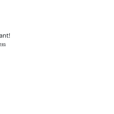
ant!
ires