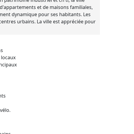
patrimoine industriel et ch'ti, la ville
 d'appartements et de maisons familiales,
nement dynamique pour ses habitants. Les
centres urbains. La ville est appréciée pour
ns
 locaux
incipaux
nts
vélo.