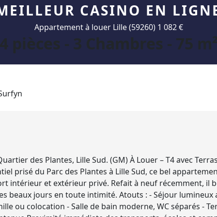
MEILLEUR CASINO EN LIGN
Appartement à louer Lille (59260) 1 082 €
4 pièces - 3 Chambres - 75 m
Quartier des Plantes, Lille Sud. (GM) À Louer – T4 avec Terra
entiel prisé du Parc des Plantes à Lille Sud, ce bel apparte
ort intérieur et extérieur privé. Refait à neuf récemment, il b
es beaux jours en toute intimité. Atouts : - Séjour lumineu
lle ou colocation - Salle de bain moderne, WC séparés - Terra