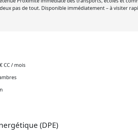
etenue Proximité immédiate des transports, écoles et comme
à deux pas de tout. Disponible immédiatement – à visiter rap
 € CC / mois
hambres
in
nergétique (DPE)