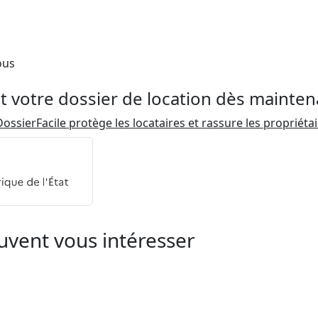
ous
t votre dossier de location dès mainten
ossierFacile protège les locataires et rassure les propriéta
uvent vous intéresser