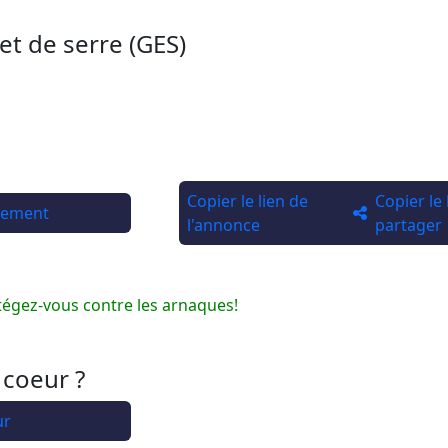
et de serre (GES)
Copier le lien de
Copier le
rtement
l'annonce
partager
tégez-vous contre les arnaques!
 coeur ?
ur