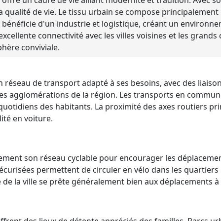
offre un cadre de vie alliant modernité et tradition. Avec son 
a qualité de vie. Le tissu urbain se compose principalement
LE bénéficie d'un industrie et logistique, créant un environ
cellente connectivité avec les villes voisines et les grands 
hère conviviale.
un réseau de transport adapté à ses besoins, avec des liaiso
ales agglomérations de la région. Les transports en commun
 quotidiens des habitants. La proximité des axes routiers pr
ité en voiture.
ement son réseau cyclable pour encourager les déplaceme
écurisées permettent de circuler en vélo dans les quartiers
e de la ville se prête généralement bien aux déplacements à 