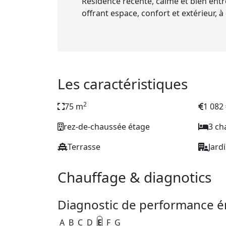
Résidence récente, calme et bien entr
offrant espace, confort et extérieur, 
Les caractéristiques
2
75 m
1 082
rez-de-chaussée étage
3 c
Terrasse
Jard
Chauffage & diagnotics
Diagnostic de performance é
A
B
C
D
E
F
G