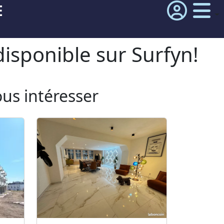
E
isponible sur Surfyn!
ous intéresser