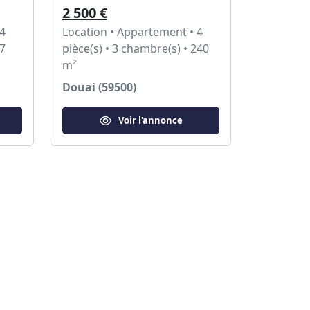
2 500 €
 4
Location • Appartement • 4
77
pièce(s) • 3 chambre(s) • 240
m²
Douai (59500)
Voir l'annonce