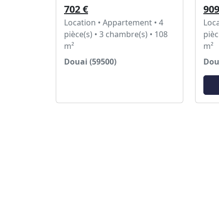
702 €
909
Location • Appartement • 4
Loca
pièce(s) • 3 chambre(s) • 108
pièc
m²
m²
Douai (59500)
Dou
Voir l'annonce