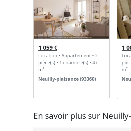
1 059 €
1 0
Location • Appartement • 2
Loca
pièce(s) • 1 chambre(s) • 47
pièc
m²
m²
Neuilly-plaisance (93360)
Neui
Voir l'annonce
En savoir plus sur Neuilly