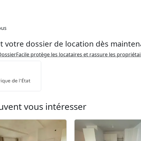
ous
t votre dossier de location dès mainten
ossierFacile protège les locataires et rassure les propriéta
uvent vous intéresser