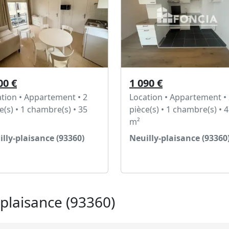
00 €
1 090 €
tion • Appartement • 2
Location • Appartement •
e(s) • 1 chambre(s) • 35
pièce(s) • 1 chambre(s) • 4
m²
lly-plaisance (93360)
Neuilly-plaisance (93360
Voir l'annonce
Voir l'annonce
-plaisance (93360)