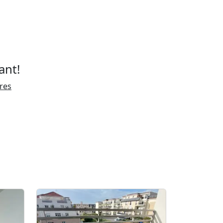
ant!
ires