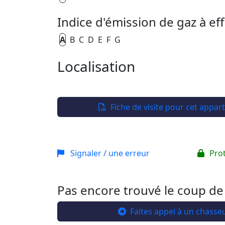
Indice d'émission de gaz à eff
A
B
C
D
E
F
G
Localisation
+
−
Fiche de visite pour cet appa
Signaler / une erreur
Pro
Pas encore trouvé le coup de
Faites appel à un chasse