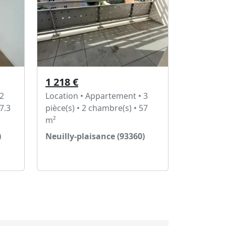
1 218 €
 2
Location • Appartement • 3
7.3
pièce(s) • 2 chambre(s) • 57
m²
)
Neuilly-plaisance (93360)
Voir l'annonce