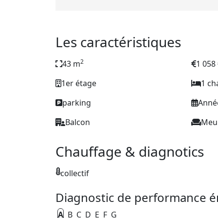
Les caractéristiques
2
43 m
1 058
1er étage
1 c
parking
Année
Balcon
Meu
Chauffage & diagnotics
collectif
Diagnostic de performance é
A
B
C
D
E
F
G