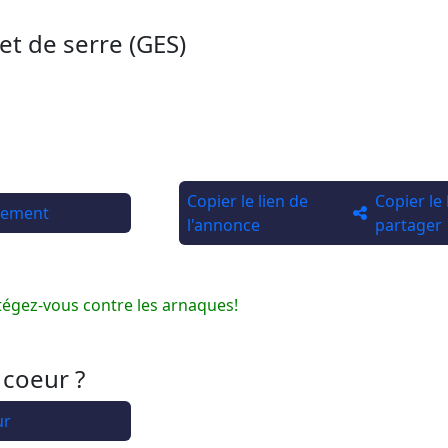
et de serre (GES)
Copier le lien de
Copier le
rtement
l'annonce
partager
tégez-vous contre les arnaques!
 coeur ?
ur