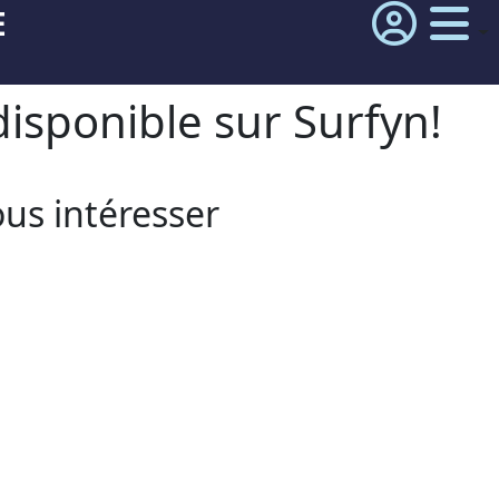
E
isponible sur Surfyn!
ous intéresser