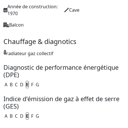
Année de construction:
Cave
1970
Balcon
Chauffage & diagnotics
radiateur gaz collectif
Diagnostic de performance énergétique
(DPE)
A
B
C
D
E
F
G
Indice d'émission de gaz à effet de serre
(GES)
A
B
C
D
E
F
G