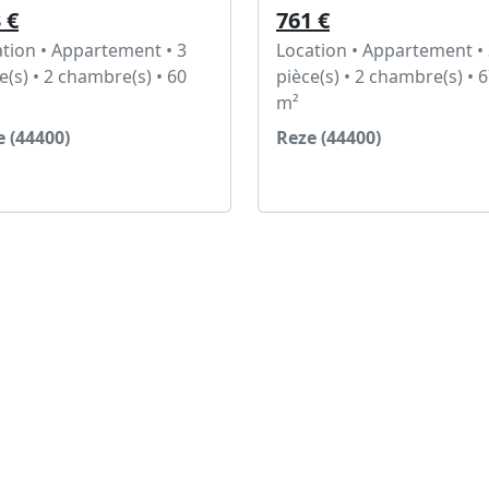
 €
761 €
tion • Appartement • 3
Location • Appartement •
e(s) • 2 chambre(s) • 60
pièce(s) • 2 chambre(s) • 
m²
 (44400)
Reze (44400)
Voir l'annonce
Voir l'annonce