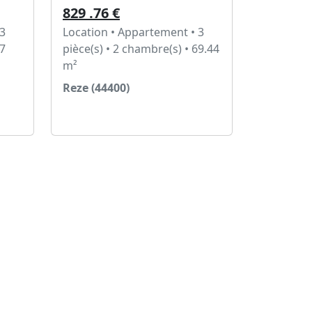
829 .76 €
 3
Location • Appartement • 3
67
pièce(s) • 2 chambre(s) • 69.44
m²
Reze (44400)
Voir l'annonce