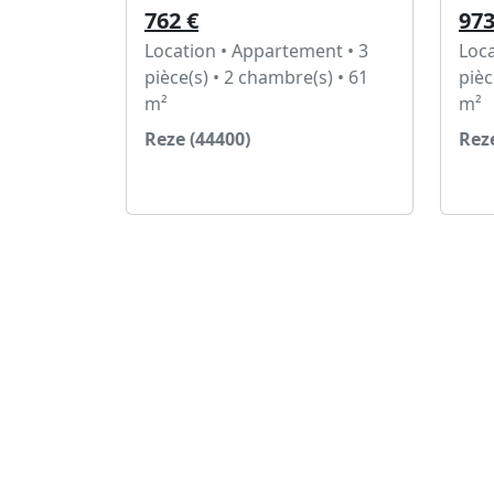
762 €
973
Location • Appartement • 3
Loca
pièce(s) • 2 chambre(s) • 61
pièc
m²
m²
Reze (44400)
Reze
Voir l'annonce