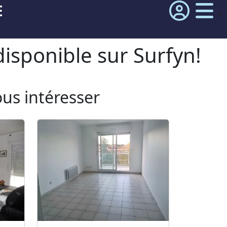
E
isponible sur Surfyn!
ous intéresser